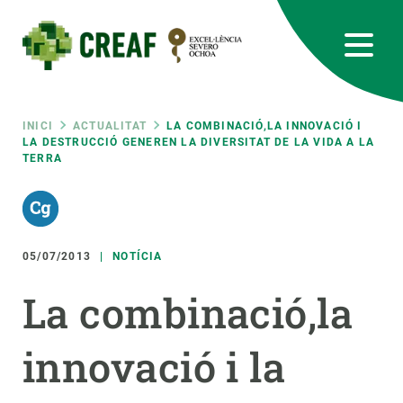
Vés
al
contingut
CREAF
EN
CA
ES
Bluesky
Instagram
Linkedin
Twitter
Youtube
RRSS
Fil
INICI
ACTUALITAT
LA COMBINACIÓ,LA INNOVACIÓ I
LA DESTRUCCIÓ GENEREN LA DIVERSITAT DE LA VIDA A LA
TERRA
Featured
INTRANET
d'ariadna
responsive
05/07/2013
NOTÍCIA
Responsive
SOBRE NOSALTRES
La combinació,la
menu
RECERCA
innovació i la
CIÈNCIA EN ACCIÓ
UNEIX-TE A NOSALTRES