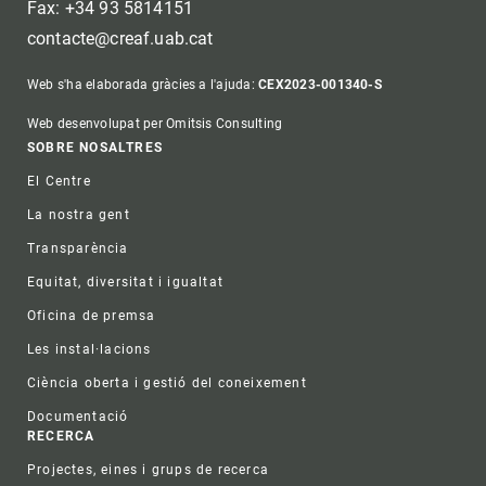
Fax: +34 93 5814151
contacte@creaf.uab.cat
Web s'ha elaborada gràcies a l'ajuda:
CEX2023-001340-S
Web desenvolupat per Omitsis Consulting
Footer
SOBRE NOSALTRES
El Centre
La nostra gent
Transparència
Equitat, diversitat i igualtat
Oficina de premsa
Les instal·lacions
Ciència oberta i gestió del coneixement
Documentació
RECERCA
Projectes, eines i grups de recerca