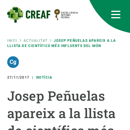
Vés
al
contingut
CREAF
EN
CA
ES
Bluesky
Instagram
Linkedin
Twitter
Youtube
RRSS
Fil
INICI
ACTUALITAT
JOSEP PEÑUELAS APAREIX A LA
LLISTA DE CIENTÍFICS MÉS INFLUENTS DEL MÓN
Featured
INTRANET
d'ariadna
responsive
27/11/2017
NOTÍCIA
Responsive
SOBRE NOSALTRES
Josep Peñuelas
menu
RECERCA
apareix a la llista
CIÈNCIA EN ACCIÓ
UNEIX-TE A NOSALTRES