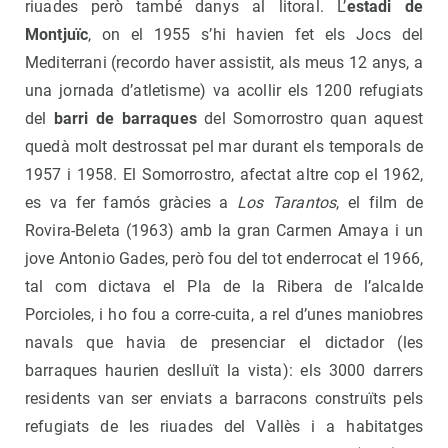
riuades però també danys al litoral. L’
estadi de
Montjuïc
, on el 1955 s’hi havien fet els Jocs del
Mediterrani (recordo haver assistit, als meus 12 anys, a
una jornada d’atletisme) va acollir els 1200 refugiats
del
barri de barraques
del Somorrostro quan aquest
quedà molt destrossat pel mar durant els temporals de
1957 i 1958. El Somorrostro, afectat altre cop el 1962,
es va fer famós gràcies a
Los Tarantos
, el film de
Rovira-Beleta (1963) amb la gran Carmen Amaya i un
jove Antonio Gades, però fou del tot enderrocat el 1966,
tal com dictava el Pla de la Ribera de l’alcalde
Porcioles, i ho fou a corre-cuita, a rel d’unes maniobres
navals que havia de presenciar el dictador (les
barraques haurien deslluït la vista): els 3000 darrers
residents van ser enviats a barracons construïts pels
refugiats de les riuades del Vallès i a habitatges