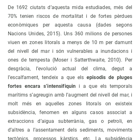
De 1692 ciutats d’aquesta mida estudiades, més del
70% tenien riscos de mortalitat i de fortes pèrdues
econòmiques per aquesta causa (dades segons
Nacions Unides, 2015). Uns 360 milions de persones
viuen en zones litorals a menys de 10 m per damunt
del nivell del mar i són vulnerables a inundacions i
ones de tempesta (Moser i Satterthwaite, 2010). Per
desgràcia, l’evolució actual del clima, degut a
l’escalfament, tendeix a que els
episodis de pluges
fortes encara s’intensifiquin
i a que els temporals
marítims s’agreugin amb l’augment del nivell del mar, i
molt més en aquelles zones litorals on existeix
subsidència, fenomen en alguns casos associat a
extraccions d’aigua subterrània, gas o petroli, en
d’altres a l’assentament dels sediments, moviments
tectònics, processos kàrstics, etc. La subsidència