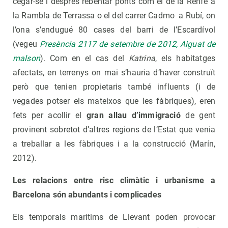
cegar-se i després rebentar ponts com el de la Renfe a
la Rambla de Terrassa o el del carrer Cadmo a Rubí, on
l’ona s’endugué 80 cases del barri de l’Escardívol
(vegeu
Presència 2117 de setembre de 2012, Aiguat de
malson
). Com en el cas del
Katrina
, els habitatges
afectats, en terrenys on mai s’hauria d’haver construït
però que tenien propietaris també influents (i de
vegades potser els mateixos que les fàbriques), eren
fets per acollir el
gran allau d’immigració
de gent
provinent sobretot d’altres regions de l’Estat que venia
a treballar a les fàbriques i a la construcció (Marín,
2012).
Les relacions entre risc climàtic i urbanisme a
Barcelona són abundants i complicades
Els temporals marítims de Llevant poden provocar