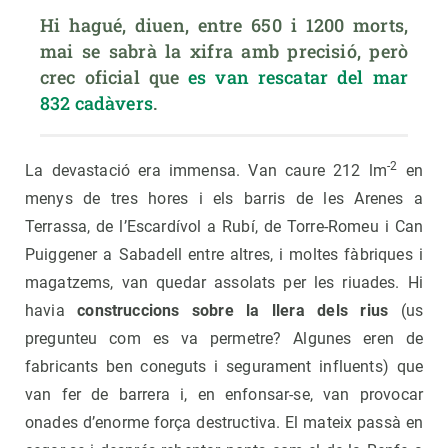
Hi hagué, diuen, entre 650 i 1200 morts, 
mai se sabrà la xifra amb precisió, però 
crec oficial que 
es van rescatar del mar 
832 cadàvers
.
-2
La devastació era immensa. Van caure 212 lm
en
menys de tres hores i els barris de les Arenes a
Terrassa, de l’Escardívol a Rubí, de Torre-Romeu i Can
Puiggener a Sabadell entre altres, i moltes fàbriques i
magatzems, van quedar assolats per les riuades. Hi
havia
construccions sobre la llera dels rius
(us
pregunteu com es va permetre? Algunes eren de
fabricants ben coneguts i segurament influents) que
van fer de barrera i, en enfonsar-se, van provocar
onades d’enorme força destructiva. El mateix passà en