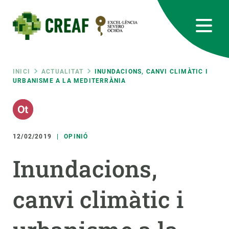
Vés
al
contingut
CREAF
EN
CA
ES
Bluesky
Instagram
Linkedin
Twitter
Youtube
RRSS
Fil
INICI
ACTUALITAT
INUNDACIONS, CANVI CLIMÀTIC I
URBANISME A LA MEDITERRÀNIA
Featured
INTRANET
d'ariadna
responsive
12/02/2019
OPINIÓ
Responsive
SOBRE NOSALTRES
Inundacions,
menu
RECERCA
canvi climàtic i
CIÈNCIA EN ACCIÓ
UNEIX-TE A NOSALTRES