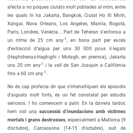
afecta a no poques ciutats molt poblades al món, entre
les quals hi ha Jakarta, Bangkok, Ciutat Ho Xi Minh,
Xangai, Nova Orleans, Los Angeles, Manila, Bogotà,
París, Londres, Venècia... Part de Teheran s’enfonsa a
-1
un ritme de 25 cm any
, en bona part per excés
d’extracció d’aigua per uns 30 000 pous il·legals
(Haghshenas-Haghighi i Motagh, en premsa), Jakarta
-1
uns 20 cm any
i la vall de San Joaquin a Califòrnia
-1
fins a 60 cm any
.
No és cap profecia dir que s’intensifiquen els episodis
d’aiguats molt forts, és un fet constatat per estudis
seriosos. I ho comencem a patir. En la darrera tardor,
hem vist una
successió d’inundacions amb víctimes
mortals i grans destrosses
, especialment a Mallorca (9
d’octubre), Carcassona (14-15 d’octubre), sud de