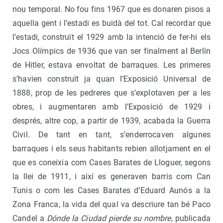
nou temporal. No fou fins 1967 que es donaren pisos a
aquella gent i l’estadi es buidà del tot. Cal recordar que
l’estadi, construït el 1929 amb la intenció de fer-hi els
Jocs Olímpics de 1936 que van ser finalment al Berlín
de Hitler, estava envoltat de barraques. Les primeres
s’havien construït ja quan l’Exposició Universal de
1888, prop de les pedreres que s’explotaven per a les
obres, i augmentaren amb l’Exposició de 1929 i
després, altre cop, a partir de 1939, acabada la Guerra
Civil. De tant en tant, s’enderrocaven algunes
barraques i els seus habitants rebien allotjament en el
que es coneixia com Cases Barates de Lloguer, segons
la llei de 1911, i així es generaven barris com Can
Tunis o com les Cases Barates d’Eduard Aunós a la
Zona Franca, la vida del qual va descriure tan bé Paco
Candel a
Dónde la Ciudad pierde su nombre
, publicada