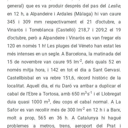
general) que es va produir després del pas del
Leslie
,
en 12 h, a Alpandeire i Ardales (Màlaga) hi van caure
345 i 309 mm respectivament el 21 d’octubre, a
Vinaròs i Torreblanca (Castelló) 218,7 i 209,2 el 19
d’octubre, però a Alpandeire i Vinaròs es van fregar els
120 en només 1 h! Les pluges del Véneto han estat les
més intenses en un segle. A Barcelona, la matinada del
-2
15 de novembre van caure 95 lm
, dels quals 52 en
només mitja hora, i 142 en tot el dia a Sant Gervasi.
Castellbisbal en va rebre 151,6, rècord històric de la
localitat. Aquell dia, el riu Daró va arribar a duplicar el
3
-1
cabal de l’Ebre a Tortosa, amb 650 m
s
i el Llobregat
3
duia quasi 1000 m
, deu cops el cabal normal. A La
-2
Safor es van recollir més de 300 lm
en 12 h i a Barx,
molt a prop, 565 en 36 h. A Catalunya hi hagué
problemes a metros, trens, aeroport del Prat i