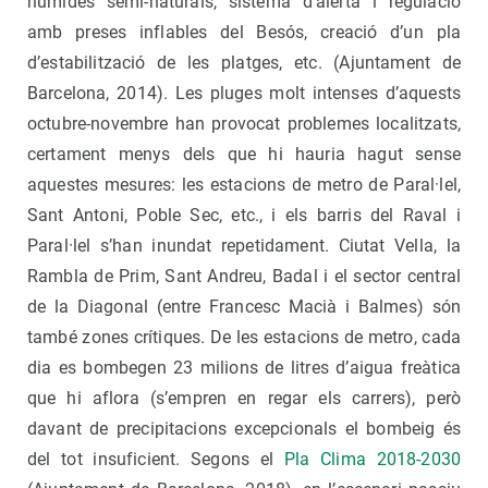
humides semi-naturals, sistema d’alerta i regulació
amb preses inflables del Besós, creació d’un pla
d’estabilització de les platges, etc. (Ajuntament de
Barcelona, 2014). Les pluges molt intenses d’aquests
octubre-novembre han provocat problemes localitzats,
certament menys dels que hi hauria hagut sense
aquestes mesures: les estacions de metro de Paral·lel,
Sant Antoni, Poble Sec, etc., i els barris del Raval i
Paral·lel s’han inundat repetidament. Ciutat Vella, la
Rambla de Prim, Sant Andreu, Badal i el sector central
de la Diagonal (entre Francesc Macià i Balmes) són
també zones crítiques. De les estacions de metro, cada
dia es bombegen 23 milions de litres d’aigua freàtica
que hi aflora (s’empren en regar els carrers), però
davant de precipitacions excepcionals el bombeig és
del tot insuficient. Segons el
Pla Clima 2018-2030