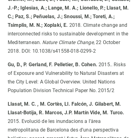
J.-P.; Iglesias, A.; Lange, M. A.; Lionello, P.; Llasat, M.
C.; Paz, S.; Peñuelas, J.; Snoussi, M.; Toreti, A.;
Tsimplis, M. N.; Xoplaki, E.
2018. Climate change and
interconnected risks to sustainable development in the
Mediterranean.
Nature Climate Change
, 22 October
2018. DOI: 10.1038/s41558-018-0299-2
Gu, D., P. Gerland, F. Pelletier, B. Cohen.
2015.. Risks
of Exposure and Vulnerability to Natural Disasters at
the City Level: A Global Overview. United Nations
Population Division Technical Paper No. 2015/2
Llasat, M. C. , M. Cortès, Ll. Falcón, J. Gilabert, M.
Llasat-Botija, R. Marcos, J.P. Martín Vide, M.
Turco.
2015. Evolució de les inundacions a l'àrea
metropolitana de Barcelona des d'una perspectiva