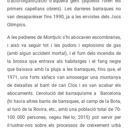
d’auto-organització d’aquella gent (aquests foren els
primers capellans obrers). Les darreres barraques no
van desaparèixer fins 1990, ja a les envistes dels Jocs
Olímpics.
A les pedreres de Montjuïc s’hi abocaven escombraries,
i això va seguir tot i les pudors i explosions de gas
(amb algun accident mortal), i el fum dels incendis de
la brossa que entrava als habitatges i el fang negre
que baixava amb la pluja a les barraques, fins que, el
1971, uns forts xàfecs van arrossegar una muntanya
de deixalles al barri de can Clos i es van acabar els
abocaments. L’evolució del barraquisme a Barcelona
(hi havia altres barris de barraques, al camp de la Bota,
al turó de la Rovira, etc., amb una població total de 70-
100 000 persones, vegeu Nel·lo, 2015) pot servir per
il·lustrar-nos sobre els processos de creixement urbà