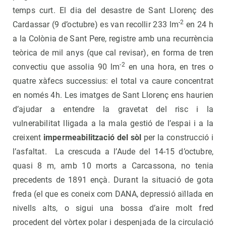
temps curt. El dia del desastre de Sant Llorenç des
-2
Cardassar (9 d’octubre) es van recollir 233 lm
en 24 h
a la Colònia de Sant Pere, registre amb una recurrència
teòrica de mil anys (que cal revisar), en forma de tren
-2
convectiu que assolia 90 lm
en una hora, en tres o
quatre xàfecs successius: el total va caure concentrat
en només 4h. Les imatges de Sant Llorenç ens haurien
d’ajudar a entendre la gravetat del risc i la
vulnerabilitat lligada a la mala gestió de l’espai i a la
creixent
impermeabilització del sòl
per la construcció i
l’asfaltat. La crescuda a l’Aude del 14-15 d’octubre,
quasi 8 m, amb 10 morts a Carcassona, no tenia
precedents de 1891 ençà. Durant la situació de gota
freda (el que es coneix com DANA, depressió aïllada en
nivells alts, o sigui una bossa d’aire molt fred
procedent del vòrtex polar i despenjada de la circulació