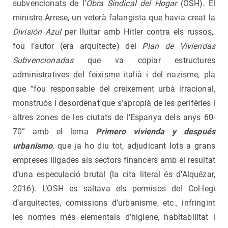
subvencionats de l’
Obra Sindical
del Hogar
(OSH). El
ministre Arrese, un veterà falangista que havia creat la
División Azul
per lluitar amb Hitler contra els russos,
fou l’autor (era arquitecte) del
Plan de Viviendas
Subvencionadas
que va copiar estructures
administratives del feixisme italià i del nazisme, pla
que “fou responsable del creixement urbà irracional,
monstruós i desordenat que s’apropià de les perifèries i
altres zones de les ciutats de l’Espanya dels anys 60-
70” amb el lema
Primero vivienda y después
urbanismo
, que ja ho diu tot, adjudicant lots a grans
empreses lligades als sectors financers amb el resultat
d’una especulació brutal (la cita literal és d’Alquézar,
2016). L’OSH es saltava els permisos del Col·legi
d’arquitectes, comissions d’urbanisme, etc., infringint
les normes més elementals d’higiene, habitabilitat i