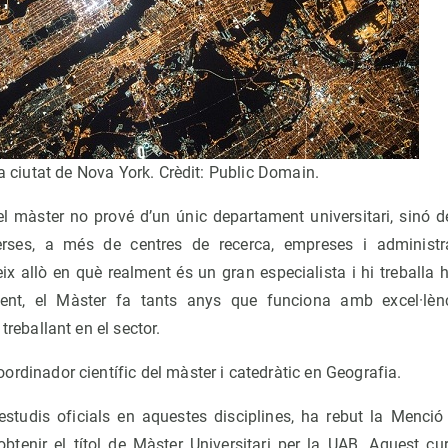
la ciutat de Nova York. Crèdit: Public Domain.
el màster no prové d’un únic departament universitari, sinó 
verses, a més de centres de recerca, empreses i administr
x allò en què realment és un gran especialista i hi treballa 
ent, el Màster fa tants anys que funciona amb excel·lèn
treballant en el sector.
coordinador científic del màster i catedràtic en Geografia.
estudis oficials en aquestes disciplines, ha rebut la Menció 
obtenir el títol de Màster Universitari per la UAB. Aquest c