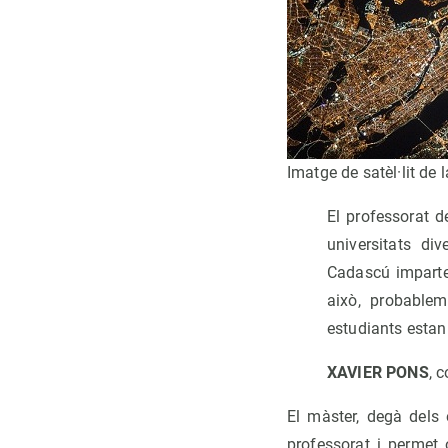
Imatge de satèl·lit de 
El professorat d
universitats di
Cadascú impartei
això, probablem
estudiants estan 
XAVIER PONS
, 
El màster, degà dels 
professorat i permet 