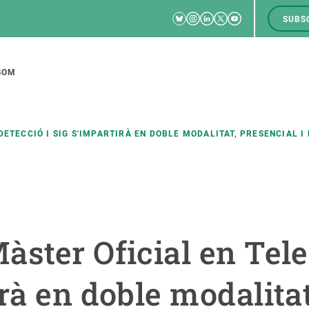
Bluesky
Instagram
Linkedin
Twitter
Youtube
SUBS
RRSS
M
to
SOM
tion
ETECCIÓ I SIG S'IMPARTIRÀ EN DOBLE MODALITAT, PRESENCIAL I 
CIÈNCIA EN ACCIÓ
UNEIX-TE A NOSALTRES
a
Impacte
Borsa de treball
C
ster Oficial en Tele
Solucions
Oportunitats acadèmiques
F
Innovació
Demana la teva MSCA-PF
M
rà en doble modalitat
 ecosistemes
Política i gestió
Demana la teva beca ERC