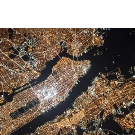
erra
Serveis tècnics
Programa de màsters i doctorat
s
Vine de visitant o sabàtic
Segell de bones pràctiques HRS4R
Un lloc on créixer
Desenvolupament de carrera
Seminaris i activitats internes
T’oferim formació