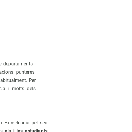
de departaments i
acions punteres.
habitualment. Per
cia i molts dels
d’Excel·lència pel seu
urs
els i les estudiants