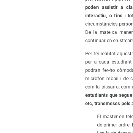
poden assistir a cl
interactiu, o fins i
circumstàncies persona
De la mateixa manera
continuarien en stream
Per fer realitat aques
per a cada estudiant 
podran fer-ho còmoda
micròfon mòbil i de c
com la pissarra, com 
estudiants que seguei
etc, transmeses pels a
El màster en tel
de primer ordre.