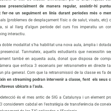
asse presencialment de manera regular, assistir-hi punt
 tot fer-ne un seguiment en línia durant períodes més o men
ls (problemes de desplaçament físic o de salut, visats, etc) 
, si al llarg d’algun període del curs fos imperatiu un con
ing interactiu.
ta doble modalitat s'ha habilitat una nova aula, àmplia i dot
presencial. Tanmateix, aquells estudiants que necessitin seg
ment també en aquesta aula, donat que disposa de compar
àmera que enfoca 3 escenaris per retransmetre en directe tan
un pla general. Com que la retransmissió de la classe es fa d
xin en streaming podran intervenir a classe, fent els seus 
ltaveus ubicats a l'aula.
edetecció és el mes antic de SIG a Catalunya i un element pr
 El considerem cabdal en l'estratègia de transferència de conei