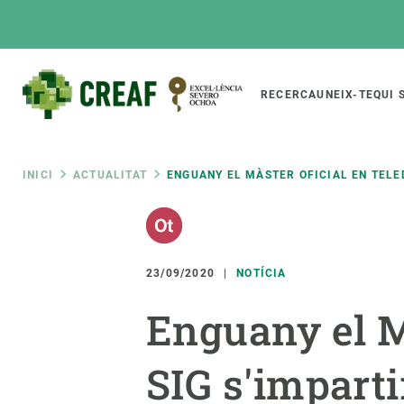
Vés
al
contingut
Main
RECERCA
UNEIX-TE
QUI 
CREAF
naviga
Fil
INICI
ACTUALITAT
ENGUANY EL MÀSTER OFICIAL EN TELED
Featured
d'ariadna
INTRANET
Responsive
SOBRE NOSALTRES
RECERCA
responsive
23/09/2020
NOTÍCIA
El Centre
Directori de recerc
Enguany el Mà
menu
Organització institucional
Biodiversitat
Transparència
Canvi global
SIG s'imparti
La nostra gent
Funcionament dels