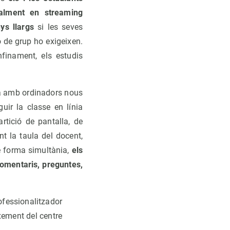
ualment en streaming
ys llargs
si les seves
o de grup ho exigeixen.
finament, els estudis
ada amb ordinadors nous
uir la classe en línia
tició de pantalla, de
t la taula del docent,
e forma simultània,
els
comentaris, preguntes,
ofessionalitzador
xement del centre