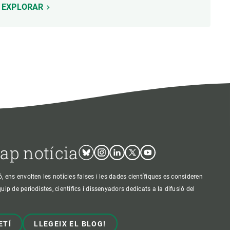
EXPLORAR
cap notícia
Bluesky
Instagram
Linkedin
Twitter
Youtube
ens envolten les notícies falses i les dades científiques es consideren
p de periodistes, científics i dissenyadors dedicats a la difusió del
ETÍ
LLEGEIX EL BLOG!