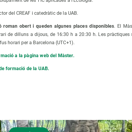
volupament de les TIC aplicades a l'Ecologia.
ector del CREAF i catedràtic de la UAB.
ció roman obert i queden algunes places disponibles
. El Màs
ri de dilluns a dijous, de 16:30 h a 20:30 h. Les pràctiques 
 fus horari per a Barcelona (UTC+1).
rmació a la pàgina web del Màster.
 de formació de la UAB.