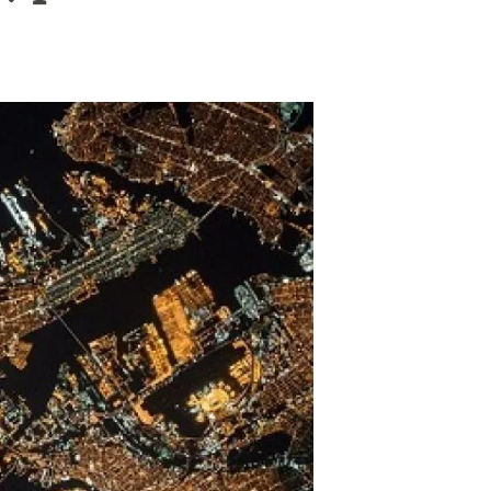
Biodiversitat
Canvi global
Funcionament dels ecosistemes
Observació de la terra