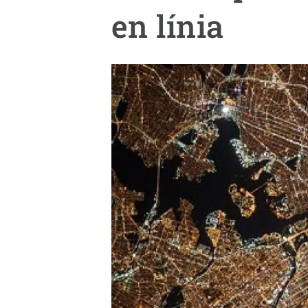
Marca i logotips
Observació de la t
en línia
Infraestructures
Temes transversal
Equitat, Diversitat i Inclusió (EDI)
Publicacions
Oficina de premsa
Synthesis Actions
Ciència oberta i gestió del coneixement
Documentació