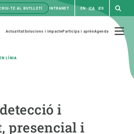
CRIU-TE AL BUTLLETÍ
INTRANET
EN
CA
ES
enú
p
Menú
Actualitat
Solucions i impacte
Participa i aprèn
Agenda
secundario
EN LÍNIA
PARTICIPA
NOTÍCIES I AGENDA
iència i art
Agenda
detecció i
es ciència amb nosaltres
Esdeveniments anteriors
aterials educatius
Actualitat
, presencial i
COL·LABORA
Notícies