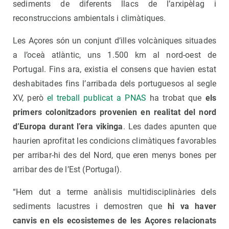
sediments de diferents llacs de l’arxipèlag i
reconstruccions ambientals i climàtiques.
Les Açores són un conjunt d’illes volcàniques situades
a l’oceà atlàntic, uns 1.500 km al nord-oest de
Portugal. Fins ara, existia el consens que havien estat
deshabitades fins l’arribada dels portuguesos al segle
XV, però
el treball publicat a PNAS
ha trobat que
els
primers colonitzadors provenien en realitat del nord
d’Europa durant l’era vikinga
. Les dades apunten que
haurien aprofitat les condicions climàtiques favorables
per arribar-hi des del Nord, que eren menys bones per
arribar des de l’Est (Portugal).
“Hem dut a terme anàlisis multidisciplinàries dels
sediments lacustres i demostren que
hi va haver
canvis en els ecosistemes de les Açores relacionats