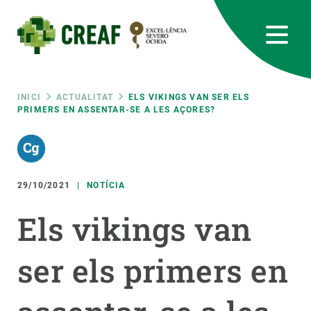
Vés
al
contingut
CREAF
EN
CA
ES
Bluesky
Instagram
Linkedin
Twitter
Youtube
RRSS
Fil
INICI
ACTUALITAT
ELS VIKINGS VAN SER ELS
PRIMERS EN ASSENTAR-SE A LES AÇORES?
Featured
INTRANET
d'ariadna
responsive
29/10/2021
NOTÍCIA
Responsive
SOBRE NOSALTRES
Els vikings van
menu
RECERCA
ser els primers en
CIÈNCIA EN ACCIÓ
UNEIX-TE A NOSALTRES