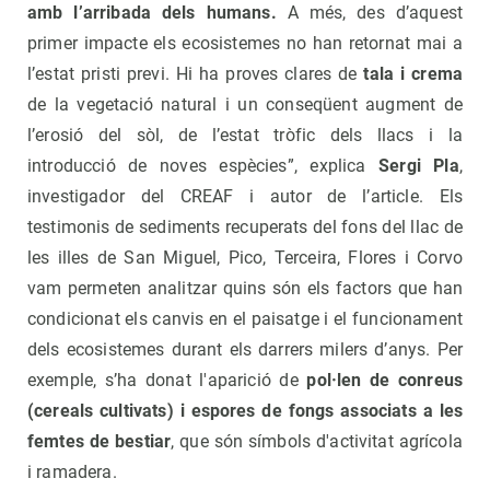
amb l’arribada dels humans.
A més, des d’aquest
primer impacte els ecosistemes no han retornat mai a
l’estat pristi previ. Hi ha proves clares de
tala i crema
de la vegetació natural i un conseqüent augment de
l’erosió del sòl, de l’estat tròfic dels llacs i la
introducció de noves espècies”, explica
Sergi Pla
,
investigador del CREAF i autor de l’article. Els
testimonis de sediments recuperats del fons del llac de
les illes de San Miguel, Pico, Terceira, Flores i Corvo
vam permeten analitzar quins són els factors que han
condicionat els canvis en el paisatge i el funcionament
dels ecosistemes durant els darrers milers d’anys. Per
exemple, s’ha donat l'aparició de
pol·len de conreus
(cereals cultivats) i espores de fongs associats a les
femtes de bestiar
, que són símbols d'activitat agrícola
i ramadera.