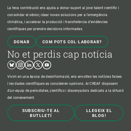
La teva contribució ens ajuda a donar suport al jove talent científic i
consolidar el sènior, idear noves solucions per a l'emergència
climàtica, i accelerar la producció i transferència d’evidències
científiques per prendre decisions informades.
DONAR
COM POTS COL·LABORAR?
No et perdis cap notícia
Bluesky
Instagram
Linkedin
Twitter
Youtube
Vivim en una època de desinformació, ens envolten les notícies falses
i les dades científiques es consideren opinions. Al CREAF disposem
d'un equip de periodistes, científics i dissenyadors dedicats a la difusió
del coneixement.
SUBSCRIU-TE AL
LLEGEIX EL
BUTLLETÍ
BLOG!