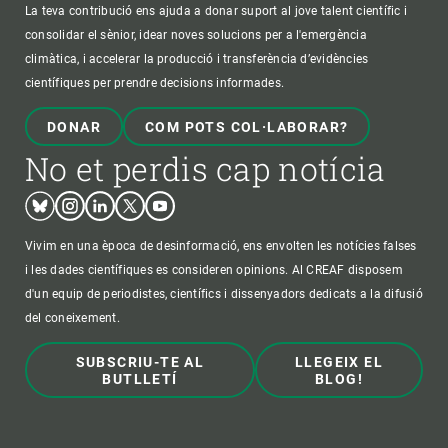
La teva contribució ens ajuda a donar suport al jove talent científic i
consolidar el sènior, idear noves solucions per a l'emergència
climàtica, i accelerar la producció i transferència d’evidències
científiques per prendre decisions informades.
DONAR
COM POTS COL·LABORAR?
No et perdis cap notícia
Bluesky
Instagram
Linkedin
Twitter
Youtube
Vivim en una època de desinformació, ens envolten les notícies falses
i les dades científiques es consideren opinions. Al CREAF disposem
d'un equip de periodistes, científics i dissenyadors dedicats a la difusió
del coneixement.
SUBSCRIU-TE AL
LLEGEIX EL
BUTLLETÍ
BLOG!