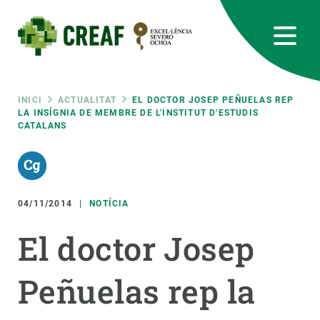
Vés
al
contingut
CREAF
EN
CA
ES
Bluesky
Instagram
Linkedin
Twitter
Youtube
RRSS
Fil
INICI
ACTUALITAT
EL DOCTOR JOSEP PEÑUELAS REP
LA INSÍGNIA DE MEMBRE DE L'INSTITUT D'ESTUDIS
CATALANS
Featured
INTRANET
d'ariadna
responsive
04/11/2014
NOTÍCIA
Responsive
SOBRE NOSALTRES
El doctor Josep
menu
RECERCA
Peñuelas rep la
CIÈNCIA EN ACCIÓ
UNEIX-TE A NOSALTRES