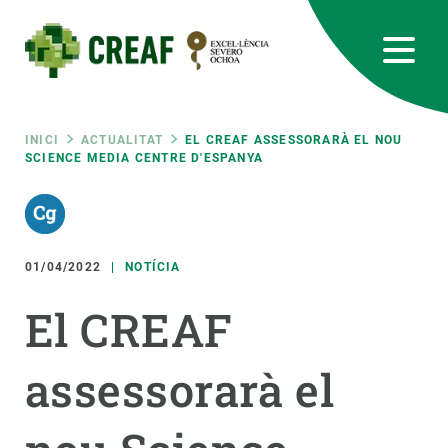
Vés
al
contingut
CREAF
EN
CA
ES
Bluesky
Instagram
Linkedin
Twitter
Youtube
RRSS
Fil
INICI
ACTUALITAT
EL CREAF ASSESSORARÀ EL NOU
SCIENCE MEDIA CENTRE D'ESPANYA
Featured
INTRANET
d'ariadna
responsive
01/04/2022
NOTÍCIA
Responsive
SOBRE NOSALTRES
El CREAF
menu
RECERCA
assessorarà el
CIÈNCIA EN ACCIÓ
UNEIX-TE A NOSALTRES