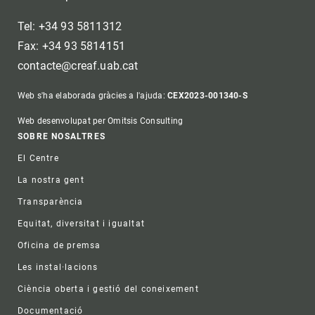
Tel: +34 93 5811312
Fax: +34 93 5814151
contacte@creaf.uab.cat
Web s'ha elaborada gràcies a l'ajuda:
CEX2023-001340-S
Web desenvolupat per Omitsis Consulting
Footer
SOBRE NOSALTRES
El Centre
La nostra gent
Transparència
Equitat, diversitat i igualtat
Oficina de premsa
Les instal·lacions
Ciència oberta i gestió del coneixement
Documentació