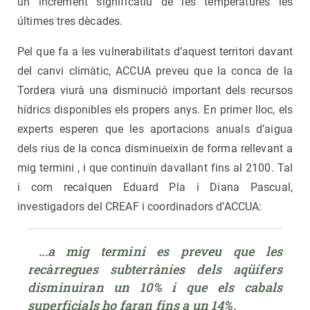
un increment significatiu de les temperatures les
últimes tres dècades.
Pel que fa a les vulnerabilitats d’aquest territori davant
del canvi climàtic, ACCUA preveu que la conca de la
Tordera viurà una disminució important dels recursos
hídrics disponibles els propers anys. En primer lloc, els
experts esperen que les aportacions anuals d’aigua
dels rius de la conca disminueixin de forma rellevant a
mig termini , i que continuïn davallant fins al 2100. Tal
i com recalquen Eduard Pla i Diana Pascual,
investigadors del CREAF i coordinadors d’ACCUA:
...a mig termini es preveu que les 
recàrregues subterrànies dels aqüífers 
disminuiran un 10% i que els cabals 
superficials ho faran fins a un 14%. 