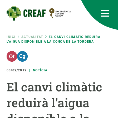
Vés
al
contingut
CREAF
EN
CA
ES
Bluesky
Instagram
Linkedin
Twitter
Youtube
RRSS
Fil
INICI
ACTUALITAT
EL CANVI CLIMÀTIC REDUIRÀ
L’AIGUA DISPONIBLE A LA CONCA DE LA TORDERA
Featured
INTRANET
d'ariadna
responsive
03/02/2012
NOTÍCIA
Responsive
SOBRE NOSALTRES
El canvi climàtic
menu
RECERCA
reduirà l’aigua
CIÈNCIA EN ACCIÓ
UNEIX-TE A NOSALTRES