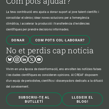
Com pots ajudar?
La teva contribució ens ajuda a donar suport al jove talent científic i
consolidar el sènior, idear noves solucions per a l'emergència
climàtica, i accelerar la producció i transferència d’evidències
científiques per prendre decisions informades.
DONAR
COM POTS COL·LABORAR?
No et perdis cap notícia
Bluesky
Instagram
Linkedin
Twitter
Youtube
Vivim en una època de desinformació, ens envolten les notícies falses
i les dades científiques es consideren opinions. Al CREAF disposem
d'un equip de periodistes, científics i dissenyadors dedicats a la difusió
del coneixement.
SUBSCRIU-TE AL
LLEGEIX EL
BUTLLETÍ
BLOG!