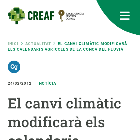
Vés
al
contingut
CREAF
EN
CA
ES
Bluesky
Instagram
Linkedin
Twitter
Youtube
RRSS
Fil
INICI
ACTUALITAT
EL CANVI CLIMÀTIC MODIFICARÀ
ELS CALENDARIS AGRÍCOLES DE LA CONCA DEL FLUVIÀ
Featured
INTRANET
d'ariadna
responsive
24/02/2012
NOTÍCIA
Responsive
SOBRE NOSALTRES
El canvi climàtic
menu
RECERCA
modificarà els
CIÈNCIA EN ACCIÓ
UNEIX-TE A NOSALTRES