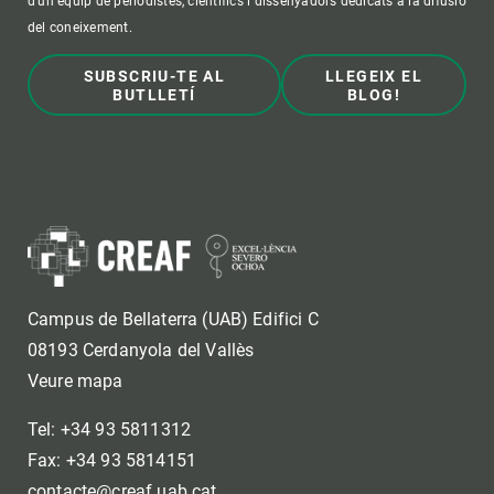
d'un equip de periodistes, científics i dissenyadors dedicats a la difusió
del coneixement.
SUBSCRIU-TE AL
LLEGEIX EL
BUTLLETÍ
BLOG!
Campus de Bellaterra (UAB) Edifici C
08193 Cerdanyola del Vallès
Veure mapa
Tel: +34 93 5811312
Fax: +34 93 5814151
contacte@creaf.uab.cat