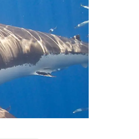
Biodiversitat
Canvi global
Funcionament dels ecosistemes
Observació de la terra