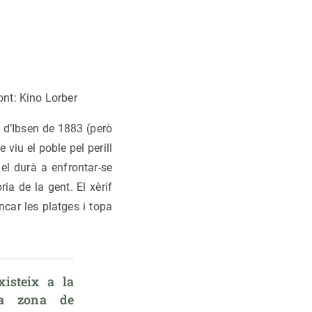
ont: Kino Lorber
a d’Ibsen de 1883 (però
viu el poble pel perill
el durà a enfrontar-se
a de la gent. El xèrif
ncar les platges i topa
isteix a la 
a zona de 