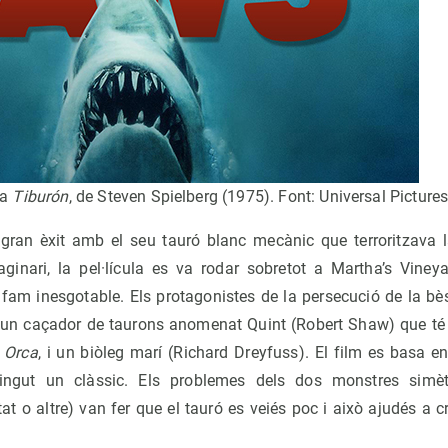
la
Tiburón
, de Steven Spielberg (1975). Font: Universal Picture
 gran èxit amb el seu tauró blanc mecànic que terroritzava l
ginari, la pel·lícula es va rodar sobretot a Martha’s Viney
am inesgotable. Els protagonistes de la persecució de la bèst
 un caçador de taurons anomenat Quint (Robert Shaw) que té u
,
Orca
, i un biòleg marí (Richard Dreyfuss). El film es basa e
ingut un clàssic. Els problemes dels dos monstres simèt
 o altre) van fer que el tauró es veiés poc i això ajudés a c