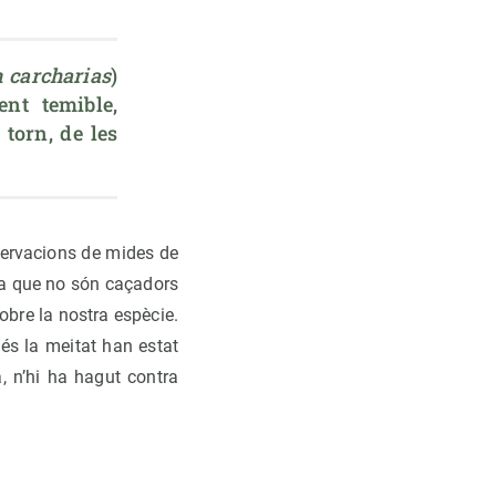
 carcharias
) 
nt temible, 
torn, de les 
servacions de mides de
ara que no són caçadors
bre la nostra espècie.
és la meitat han estat
, n’hi ha hagut contra