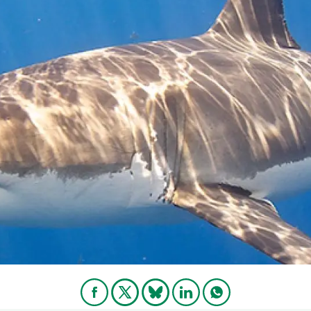
erra
Serveis tècnics
Programa de màsters i doctorat
s
Vine de visitant o sabàtic
Segell de bones pràctiques HRS4R
Un lloc on créixer
Desenvolupament de carrera
Seminaris i activitats internes
T’oferim formació