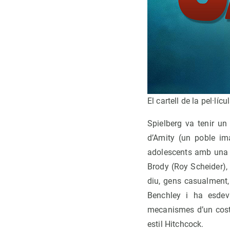
El cartell de la pel·lícu
Spielberg va tenir un
d’Amity (un poble ima
adolescents amb una f
Brody (Roy Scheider),
diu, gens casualment
Benchley i ha esdev
mecanismes d’un costat
estil Hitchcock.