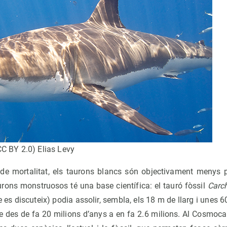
(CC BY 2.0) Elias Levy
 mortalitat, els taurons blancs són objectivament menys per
urons monstruosos té una base científica: el tauró fòssil
Carc
e es discuteix) podia assolir, sembla, els 18 m de llarg i unes 60
re des de fa 20 milions d’anys a en fa 2.6 milions. Al Cosmoca