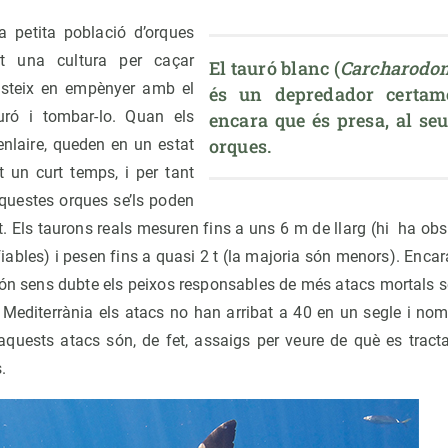
 petita població d’orques
t una cultura per caçar
El tauró blanc (
Carcharodon
isteix en empènyer amb el
és un depredador certame
uró i tombar-lo. Quan els
encara que és presa, al seu 
orques.
nlaire, queden en un estat
t un curt temps, i per tant
aquestes orques se’ls poden
t. Els taurons reals mesuren fins a uns 6 m de llarg (hi ha ob
iables) i pesen fins a quasi 2 t (la majoria són menors). Enc
ón sens dubte els peixos responsables de més atacs mortals so
 Mediterrània els atacs no han arribat a 40 en un segle i nom
aquests atacs són, de fet, assaigs per veure de què es tracta
.