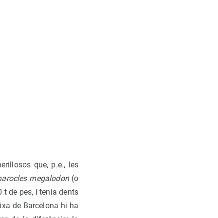
illosos que, p.e., les
harocles megalodon
(o
 t de pes, i tenia dents
ixa de Barcelona hi ha