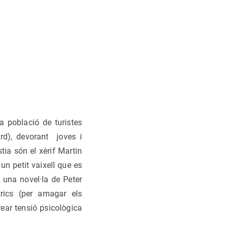
s
a població de turistes
ard), devorant joves i
ia són el xèrif Martin
n petit vaixell que es
n una novel·la de Peter
rics (per amagar els
rear tensió psicològica