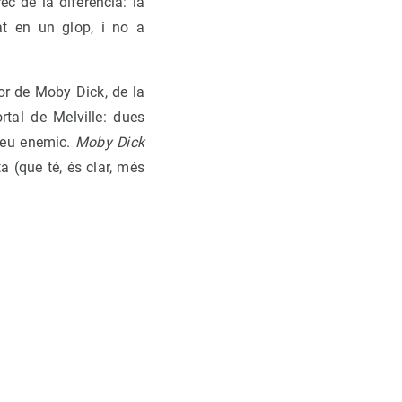
ec de la diferència: la
t en un glop, i no a
or de Moby Dick, de la
tal de Melville: dues
 seu enemic.
Moby Dick
ta (que té, és clar, més