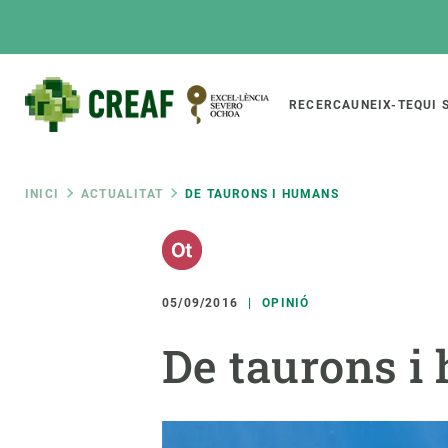
Vés
al
contingut
Main
RECERCA
UNEIX-TE
QUI 
CREAF
naviga
Fil
INICI
ACTUALITAT
DE TAURONS I HUMANS
Featured
d'ariadna
INTRANET
Responsive
SOBRE NOSALTRES
RECERCA
responsive
05/09/2016
OPINIÓ
El Centre
Directori de recerc
De taurons i
menu
Organització institucional
Biodiversitat
Transparència
Canvi global
La nostra gent
Funcionament dels