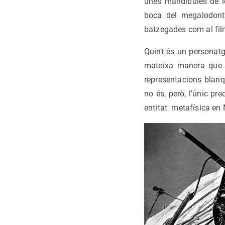
unes mandíbules de les
boca del megalodont
batzegades com al fil
Quint és un personatg
mateixa manera que e
representacions blanq
no és, però, l’únic pre
entitat metafísica en M