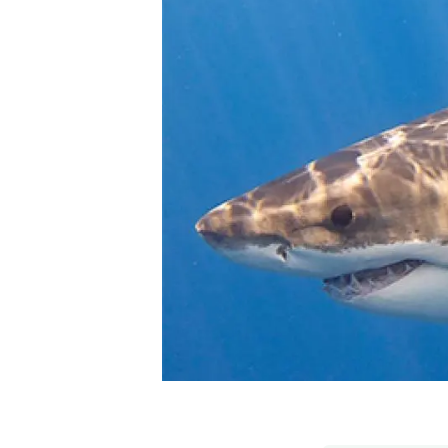
Marca i logotips
Observació de la t
Infraestructures
Temes transversal
Equitat, Diversitat i Inclusió (EDI)
Publicacions
Oficina de premsa
Synthesis Actions
Ciència oberta i gestió del coneixement
Documentació