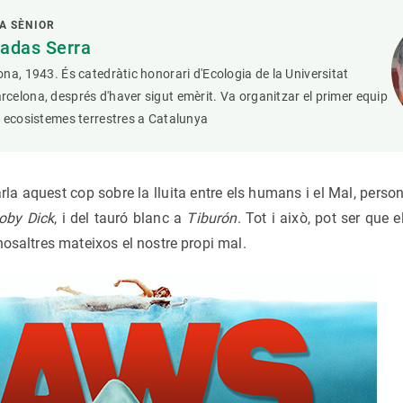
A SÈNIOR
adas Serra
na, 1943. És catedràtic honorari d'Ecologia de la Universitat
elona, després d'haver sigut emèrit. Va organitzar el primer equip
 ecosistemes terrestres a Catalunya
a aquest cop sobre la lluita entre els humans i el Mal, personi
oby Dick
, i del tauró blanc a
Tiburón
. Tot i això, pot ser qu
nosaltres mateixos el nostre propi mal.