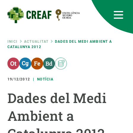
Vés
al
contingut
CREAF
EN
CA
ES
Bluesky
Instagram
Linkedin
Twitter
Youtube
RRSS
Fil
INICI
ACTUALITAT
DADES DEL MEDI AMBIENT A
CATALUNYA 2012
Featured
INTRANET
d'ariadna
responsive
19/12/2012
NOTÍCIA
Responsive
SOBRE NOSALTRES
Dades del Medi
menu
RECERCA
Ambient a
CIÈNCIA EN ACCIÓ
UNEIX-TE A NOSALTRES