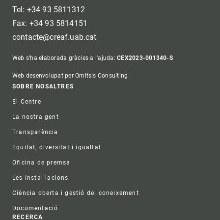
Tel: +34 93 5811312
Fax: +34 93 5814151
contacte@creaf.uab.cat
Web s'ha elaborada gràcies a l'ajuda:
CEX2023-001340-S
Web desenvolupat per Omitsis Consulting
Footer
SOBRE NOSALTRES
El Centre
La nostra gent
Transparència
Equitat, diversitat i igualtat
Oficina de premsa
Les instal·lacions
Ciència oberta i gestió del coneixement
Documentació
RECERCA