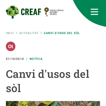
Vés
al
contingut
CREAF
EN
CA
ES
Bluesky
Instagram
Linkedin
Twitter
Youtube
RRSS
Fil
INICI
ACTUALITAT
CANVI D'USOS DEL SÒL
Featured
INTRANET
d'ariadna
responsive
01/10/2014
NOTÍCIA
Responsive
Canvi d'usos del
SOBRE NOSALTRES
menu
sòl
RECERCA
CIÈNCIA EN ACCIÓ
UNEIX-TE A NOSALTRES