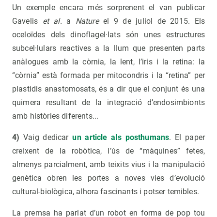
Un exemple encara més sorprenent el van publicar
Gavelis
et al.
a
Nature
el 9 de juliol de 2015. Els
oceloïdes dels dinoflagel·lats són unes estructures
subcel·lulars reactives a la llum que presenten parts
anàlogues amb la còrnia, la lent, l’iris i la retina: la
“còrnia” està formada per mitocondris i la “retina” per
plastidis anastomosats, és a dir que el conjunt és una
quimera resultant de la integració d’endosimbionts
amb històries diferents...
4)
Vaig dedicar
un article als posthumans
. El paper
creixent de la robòtica, l’ús de “màquines” fetes,
almenys parcialment, amb teixits vius i la manipulació
genètica obren les portes a noves vies d’evolució
cultural-biològica, alhora fascinants i potser temibles.
La premsa ha parlat d’un robot en forma de pop tou