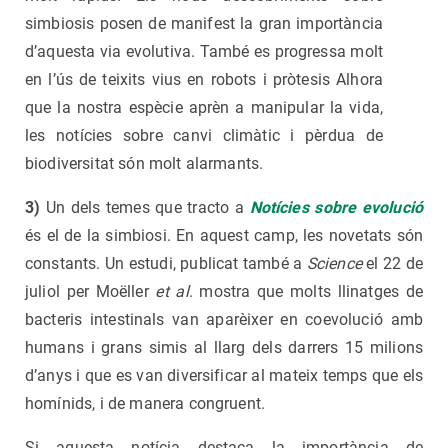
simbiosis posen de manifest la gran importància
d’aquesta via evolutiva. També es progressa molt
en l’ús de teixits vius en robots i pròtesis Alhora
que la nostra espècie aprèn a manipular la vida,
les notícies sobre canvi climàtic i pèrdua de
biodiversitat són molt alarmants.
3)
Un dels temes que tracto a
Notícies sobre evolució
és el de la simbiosi. En aquest camp, les novetats són
constants. Un estudi, publicat també a
Science
el 22 de
juliol per Moëller
et al
. mostra que molts llinatges de
bacteris intestinals van aparèixer en coevolució amb
humans i grans simis al llarg dels darrers 15 milions
d’anys i que es van diversificar al mateix temps que els
homínids, i de manera congruent.
Si aquesta notícia destaca la importància de