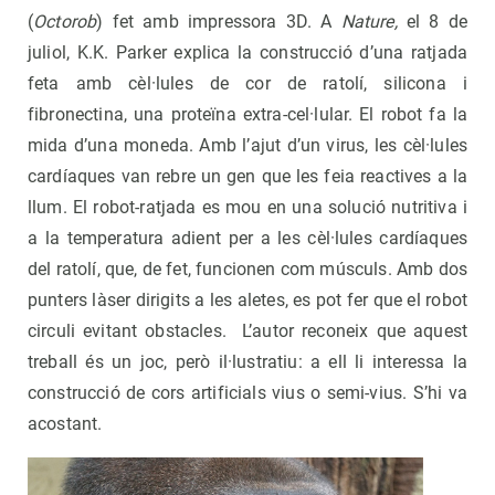
(
Octorob
) fet amb impressora 3D. A
Nature,
el 8 de
juliol, K.K. Parker explica la construcció d’una ratjada
feta amb cèl·lules de cor de ratolí, silicona i
fibronectina, una proteïna extra-cel·lular. El robot fa la
mida d’una moneda. Amb l’ajut d’un virus, les cèl·lules
cardíaques van rebre un gen que les feia reactives a la
llum. El robot-ratjada es mou en una solució nutritiva i
a la temperatura adient per a les cèl·lules cardíaques
del ratolí, que, de fet, funcionen com músculs. Amb dos
punters làser dirigits a les aletes, es pot fer que el robot
circuli evitant obstacles. L’autor reconeix que aquest
treball és un joc, però il·lustratiu: a ell li interessa la
construcció de cors artificials vius o semi-vius. S’hi va
acostant.