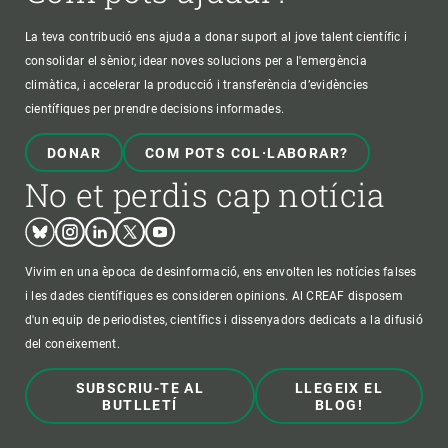
La teva contribució ens ajuda a donar suport al jove talent científic i
consolidar el sènior, idear noves solucions per a l'emergència
climàtica, i accelerar la producció i transferència d’evidències
científiques per prendre decisions informades.
DONAR
COM POTS COL·LABORAR?
No et perdis cap notícia
Bluesky
Instagram
Linkedin
Twitter
Youtube
Vivim en una època de desinformació, ens envolten les notícies falses
i les dades científiques es consideren opinions. Al CREAF disposem
d'un equip de periodistes, científics i dissenyadors dedicats a la difusió
del coneixement.
SUBSCRIU-TE AL
LLEGEIX EL
BUTLLETÍ
BLOG!