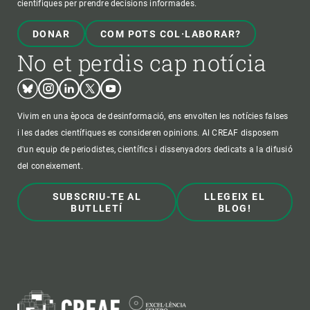
científiques per prendre decisions informades.
DONAR
COM POTS COL·LABORAR?
No et perdis cap notícia
Bluesky
Instagram
Linkedin
Twitter
Youtube
Vivim en una època de desinformació, ens envolten les notícies falses
i les dades científiques es consideren opinions. Al CREAF disposem
d'un equip de periodistes, científics i dissenyadors dedicats a la difusió
del coneixement.
SUBSCRIU-TE AL
LLEGEIX EL
BUTLLETÍ
BLOG!