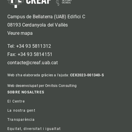
Campus de Bellaterra (UAB) Edifici C
08193 Cerdanyola del Vallès
Veure mapa
Tel: +34 93 5811312
Fax: +34 93 5814151
contacte@creaf.uab.cat
Web s'ha elaborada gràcies a l'ajuda:
CEX2023-001340-S
Web desenvolupat per Omitsis Consulting
Footer
SOBRE NOSALTRES
El Centre
La nostra gent
Transparència
Equitat, diversitat i igualtat