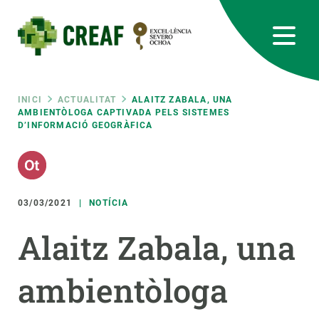
Vés
al
contingut
CREAF
EN
CA
ES
Bluesky
Instagram
Linkedin
Twitter
Youtube
RRSS
Fil
INICI
ACTUALITAT
ALAITZ ZABALA, UNA
AMBIENTÒLOGA CAPTIVADA PELS SISTEMES
D’INFORMACIÓ GEOGRÀFICA
Featured
INTRANET
d'ariadna
responsive
03/03/2021
NOTÍCIA
Responsive
SOBRE NOSALTRES
Alaitz Zabala, una
menu
RECERCA
ambientòloga
CIÈNCIA EN ACCIÓ
UNEIX-TE A NOSALTRES