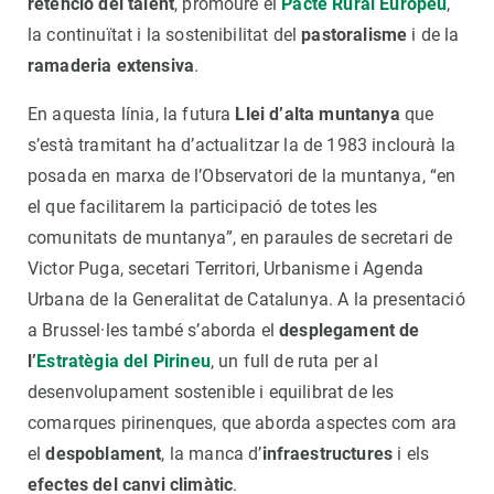
retenció del talent
, promoure el
Pacte Rural Europeu
,
la continuïtat i la sostenibilitat del
pastoralisme
i de la
ramaderia extensiva
.
En aquesta línia, la futura
Llei d’alta muntanya
que
s’està tramitant ha d’actualitzar la de 1983 inclourà la
posada en marxa de l’Observatori de la muntanya, “en
el que facilitarem la participació de totes les
comunitats de muntanya”, en paraules de secretari de
Victor Puga, secetari Territori, Urbanisme i Agenda
Urbana de la Generalitat de Catalunya. A la presentació
a Brussel·les també s’aborda el
desplegament de
l’
Estratègia del Pirineu
, un full de ruta per al
desenvolupament sostenible i equilibrat de les
comarques pirinenques, que aborda aspectes com ara
el
despoblament
, la manca d’
infraestructures
i els
efectes del canvi climàtic
.