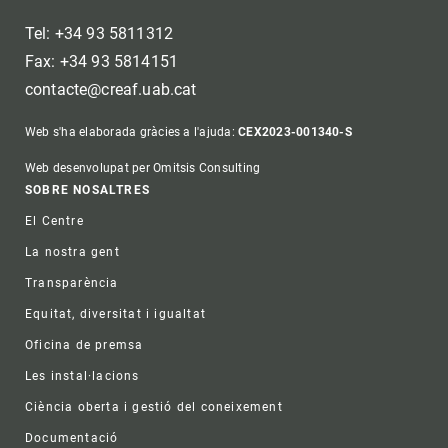
Tel: +34 93 5811312
Fax: +34 93 5814151
contacte@creaf.uab.cat
Web s'ha elaborada gràcies a l'ajuda:
CEX2023-001340-S
Web desenvolupat per Omitsis Consulting
Footer
SOBRE NOSALTRES
El Centre
La nostra gent
Transparència
Equitat, diversitat i igualtat
Oficina de premsa
Les instal·lacions
Ciència oberta i gestió del coneixement
Documentació