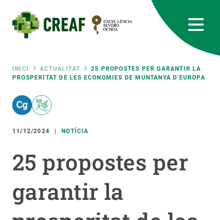
Vés
al
contingut
CREAF
EN
CA
ES
Bluesky
Instagram
Linkedin
Twitter
Youtube
RRSS
Fil
INICI
ACTUALITAT
25 PROPOSTES PER GARANTIR LA
PROSPERITAT DE LES ECONOMIES DE MUNTANYA D'EUROPA
Featured
INTRANET
d'ariadna
responsive
11/12/2024
NOTÍCIA
Responsive
SOBRE NOSALTRES
25 propostes per
menu
RECERCA
garantir la
CIÈNCIA EN ACCIÓ
UNEIX-TE A NOSALTRES