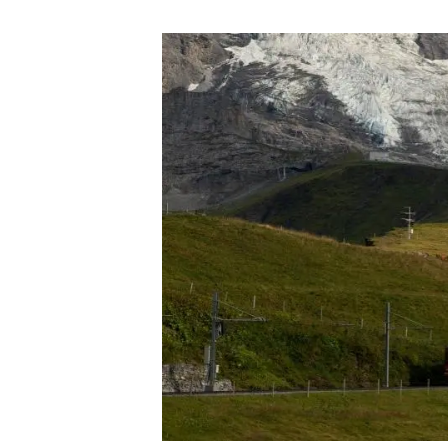
Marca y logotipos
Observac
Instalaciones
Temas t
Equidad, Diversidad e Inclusión (EDI)
Publica
Oficina de prensa
Synthesi
Ciencia abierta y gestión del conocimiento
Documentación
NOTICIAS Y AGENDA
Agenda
Eventos anteriores
Actualidad
Noticias
Biodiversidad
Cambio global
Funcionamiento de los ecosistemas