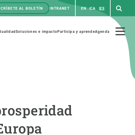
CRÍBETE AL BOLETÍN
INTRANET
EN
CA
ES
enú
p
Menú
tualidad
Soluciones e impacto
Participa y aprende
Agenda
secundario
NOSOTROS
PARTICIPA
rabajo
Cienca y arte
prosperidad
a de Recursos Humanos
Haz ciencia con nosotros
ades académicas
Materiales educativos
Europa
MSCA-PF
COLABORA