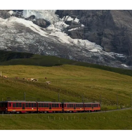
ión de la Tierra
Servicios técnicos
Pide tu 
ransversales
Programa
ciones
Visitante
s Actions
Un lugar d
Desarroll
Seminario
Te ofrec