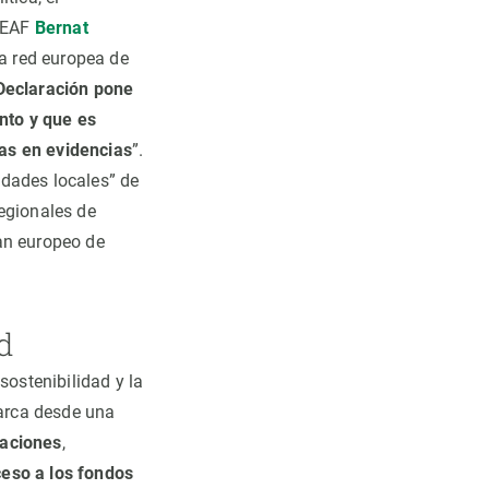
CREAF
Bernat
a red europea de
 Declaración pone
nto y que es
as en evidencias
”.
idades locales” de
regionales de
an europeo de
ad
sostenibilidad y la
arca desde una
caciones
,
eso a los fondos