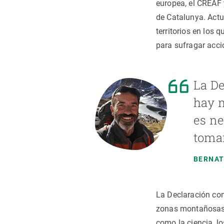
europea, el CREAF y
de Catalunya. Actu
territorios en los 
para sufragar acc
La De
hay 
es ne
tomar
BERNAT
La Declaración co
zonas montañosas d
como la ciencia, los