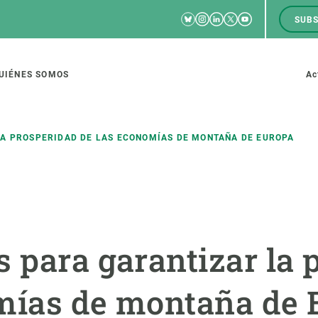
Bluesky
Instagram
Linkedin
Twitter
Youtube
SUBS
RRSS
M
to
UIÉNES SOMOS
Ac
tion
LA PROSPERIDAD DE LAS ECONOMÍAS DE MONTAÑA DE EUROPA
IGACIÓN
CIENCIA EN ACCIÓN
ÚNETE A 
io de investigación
Impacto
Bolsa de t
s para garantizar la 
sidad
Soluciones
Estrategi
global
Innovación
Oportunid
mías de montaña de 
amento de ecosistemas
Política y gestión
Pide tu 