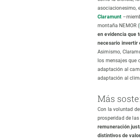
asociacionesimo, e
Claramunt
–miembr
montaña NEMOR (
en evidencia que 
necesario inverti
Asimismo, Claramun
los mensajes que c
adaptación al camb
adaptación al clim
Más sosten
Con la voluntad de 
prosperidad de la
remuneración just
distintivos de valo