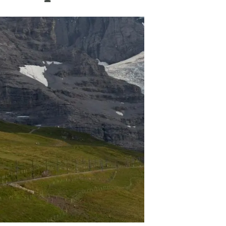
beca ERC
 de másteres y doctorado
 o sabático
onde crecer
o de carrera
s y actividades internas
emos formación