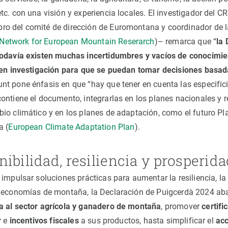
tc. con una visión y experiencia locales. El investigador del 
o del comité de dirección de Euromontana y coordinador de l
Network for European Mountain Reserarch
)– remarca que “
la
todavía existen muchas incertidumbres y vacíos de conocimie
r en investigación para que se puedan tomar decisiones basad
t pone énfasis en que “hay que tener en cuenta las especific
ontiene el documento, integrarlas en los planes nacionales y 
io climático y en los planes de adaptación, como el futuro Pl
a (
European Climate Adaptation Plan
).
ibilidad, resiliencia y prosperid
impulsar soluciones prácticas para aumentar la resiliencia, la 
s economías de montaña, la Declaración de Puigcerdà 2024 ab
a al sector agrícola y ganadero de montaña
, promover
certifi
r
e
incentivos fiscales
a sus productos, hasta simplificar el
acc