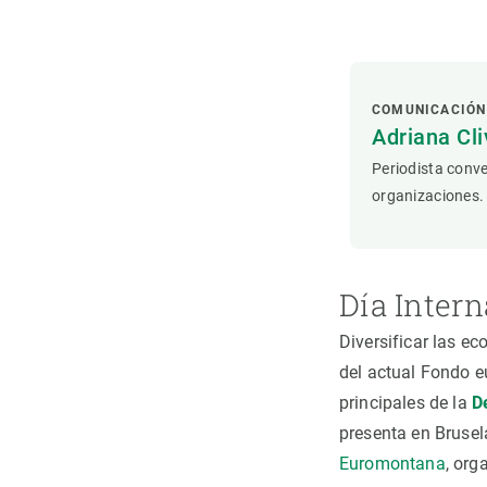
Observación de la Tierra
COMUNICACIÓN
Adriana Cli
Periodista conve
organizaciones.
Día Inter
Diversificar las e
del actual Fondo e
principales de la
D
presenta en Brusel
Euromontana
, org