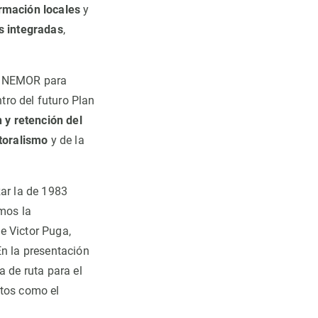
ormación locales
y
s integradas
,
 NEMOR para
tro del futuro Plan
 y retención del
toralismo
y de la
ar la de 1983
emos la
e Victor Puga,
En la presentación
a de ruta para el
ctos como el