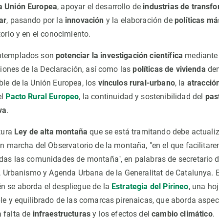
a Unión Europea
, apoyar el desarrollo de
industrias de transf
ar
, pasando por la
innovación
y la elaboración de
políticas má
torio y en el conocimiento.
ontemplados son
potenciar la investigación científica
mediante
iciones de la Declaración, así como las
políticas de vivienda
den
ble de la Unión Europea, los
vínculos rural-urbano
, la
atracción
el
Pacto Rural Europeo
, la continuidad y sostenibilidad del
pas
va
.
utura
Ley de alta montaña
que se está tramitando debe actualiz
en marcha del Observatorio de la montaña, "en el que facilitar
odas las comunidades de montaña", en palabras de secretario d
io, Urbanismo y Agenda Urbana de la Generalitat de Catalunya. 
n se aborda el despliegue de la
Estrategia del Pirineo
, una hoj
ble y equilibrado de las comarcas pirenaicas, que aborda aspe
la falta de
infraestructuras
y los efectos del
cambio climático
.