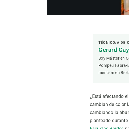
Observación de la Tierra
TÉCNICO/A DE
Gerard Ga
Soy Máster en Co
Pompeu Fabra-BS
mención en Biol
¿Está afectando e
cambian de color l
cambiando la abund
planteado durante 
Escuelas Verdes
pa