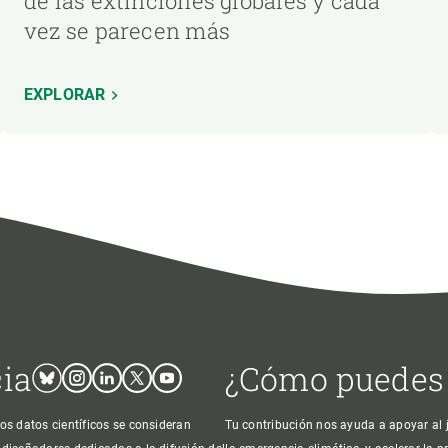
de las extinciones globales y cada
vez se parecen más
EXPLORAR
cia
¿Cómo puedes
Bluesky
Instagram
Linkedin
Twitter
Youtube
os datos científicos se consideran
Tu contribución nos ayuda a apoyar al j