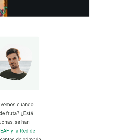
os vemos cuando
de fruta? ¿Está
uchas, se han
REAF y la Red de
centes de primaria