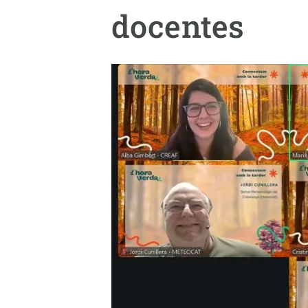
Marca y logotipos
Observac
docentes
Instalaciones
Temas t
Equidad, Diversidad e Inclusión (EDI)
Publica
Oficina de prensa
Synthesi
Ciencia abierta y gestión del conocimiento
Documentación
NOTICIAS Y AGENDA
Agenda
Eventos anteriores
Actualidad
Noticias
Biodiversidad
Cambio global
Funcionamiento de los ecosistemas