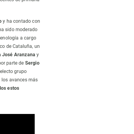
o
y ha contado con
 ha sido moderado
enología a cargo
ico de Cataluña, un
a José Aranzana
y
por parte de
Sergio
selecto grupo
 y los avances más
dos estos