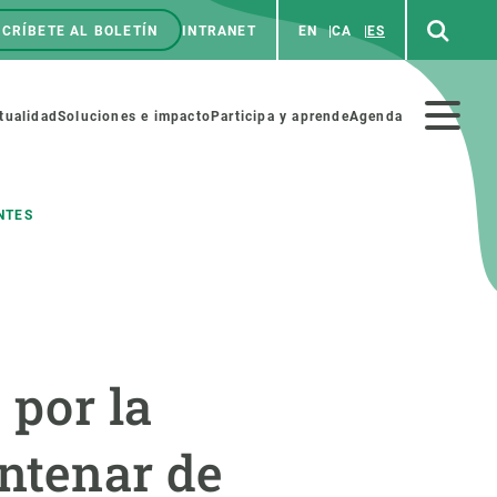
CRÍBETE AL BOLETÍN
INTRANET
EN
CA
ES
enú
p
Menú
tualidad
Soluciones e impacto
Participa y aprende
Agenda
secundario
NTES
NOSOTROS
PARTICIPA
rabajo
Cienca y arte
 por la
a de Recursos Humanos
Haz ciencia con nosotros
ades académicas
Materiales educativos
entenar de
MSCA-PF
COLABORA