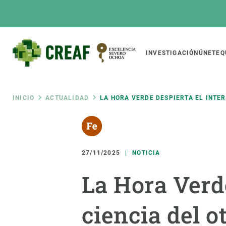
Pasar
al
contenido
principal
Main
INVESTIGACIÓN
ÚNETE
Q
CREAF
naviga
Ruta
INICIO
ACTUALIDAD
LA HORA VERDE DESPIERTA EL INTE
Featured
de
INTRANET
Responsive
SOBRE NOSOTROS
INVEST
responsive
27/11/2025
NOTICIA
navegación
El Centro
Director
La Hora Verde
menu
Organización institucional
Biodiver
Transparencia
Cambio 
ciencia del 
Nuestra gente
Funcion