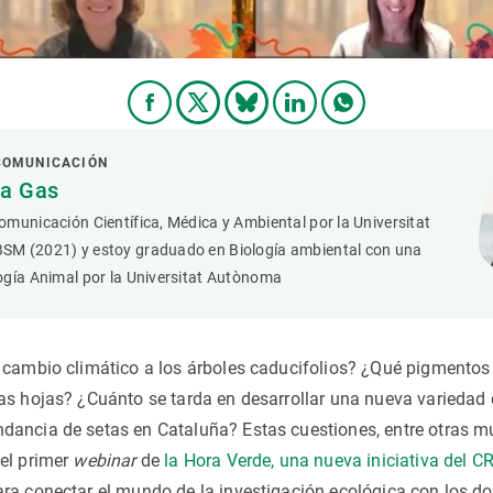
 COMUNICACIÓN
ya Gas
municación Científica, Médica y Ambiental por la Universitat
M (2021) y estoy graduado en Biología ambiental con una
ogía Animal por la Universitat Autònoma
l cambio climático a los árboles caducifolios? ¿Qué pigment
as hojas? ¿Cuánto se tarda en desarrollar una nueva variedad 
ancia de setas en Cataluña? Estas cuestiones, entre otras m
el primer
webinar
de
la Hora Verde, una nueva iniciativa del C
ra conectar el mundo de la investigación ecológica con los do