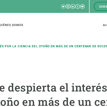
Bluesky
Instagram
Linkedin
Twitter
Youtube
SUBS
RRSS
M
to
UIÉNES SOMOS
Ac
tion
RÉS POR LA CIENCIA DEL OTOÑO EN MÁS DE UN CENTENAR DE DOCE
IGACIÓN
CIENCIA EN ACCIÓN
ÚNETE A 
io de investigación
Impacto
Bolsa de t
 despierta el interés
sidad
Soluciones
Estrategi
global
Innovación
Oportunid
otoño en más de un c
amento de ecosistemas
Política y gestión
Pide tu 