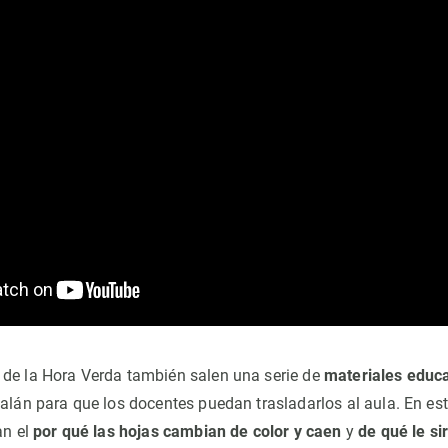
de la Hora Verda también salen una serie de
materiales educa
alán para que los docentes puedan trasladarlos al aula. En est
an el
por qué las hojas cambian de color y caen
y
de qué le si