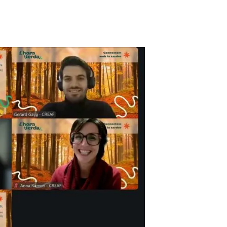
beca ERC
 de másteres y doctorado
 o sabático
onde crecer
o de carrera
s y actividades internas
emos formación