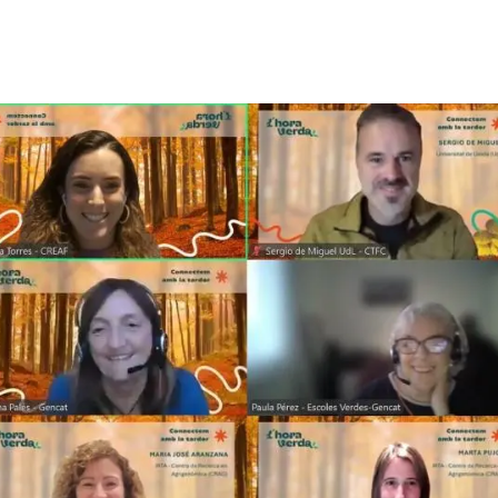
ión de la Tierra
Servicios técnicos
Pide tu 
ransversales
Programa
ciones
Visitante
s Actions
Un lugar d
Desarroll
Seminario
Te ofrec