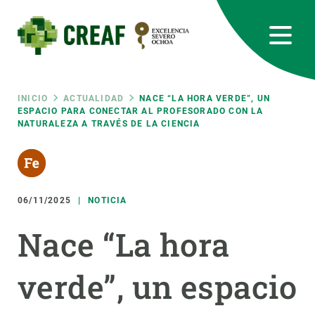
Pasar
al
contenido
principal
CREAF
EN
CA
ES
Bluesky
Instagram
Linkedin
Twitter
Youtube
RRSS
Ruta
INICIO
ACTUALIDAD
NACE “LA HORA VERDE”, UN
ESPACIO PARA CONECTAR AL PROFESORADO CON LA
NATURALEZA A TRAVÉS DE LA CIENCIA
Featured
INTRANET
de
responsive
navegación
06/11/2025
NOTICIA
Responsive
SOBRE NOSOTROS
Nace “La hora
menu
INVESTIGACIÓN
verde”, un espacio
CIENCIA EN ACCIÓN
ÚNETE A NOSOTROS