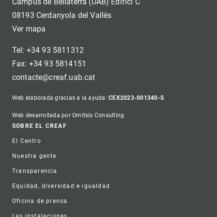
Campus de Bellaterra (UAB) Edifici C
08193 Cerdanyola del Vallès
Ver mapa
Tel: +34 93 5811312
Fax: +34 93 5814151
contacte@creaf.uab.cat
Web elaborada gracias a la ayuda:
CEX2023-001340-S
Web desarrollada por Omitsis Consulting
Footer
SOBRE EL CREAF
El Centro
Nuestra gente
Transparencia
Equidad, diversidad e igualdad
Oficina de prensa
Las instalaciones