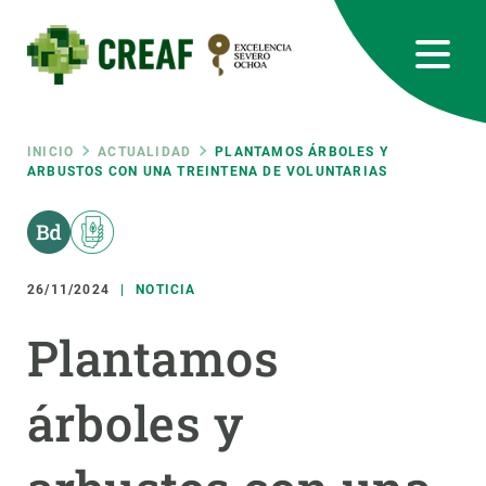
Pasar
al
contenido
principal
CREAF
EN
CA
ES
Bluesky
Instagram
Linkedin
Twitter
Youtube
RRSS
Ruta
INICIO
ACTUALIDAD
PLANTAMOS ÁRBOLES Y
ARBUSTOS CON UNA TREINTENA DE VOLUNTARIAS
Featured
INTRANET
de
responsive
navegación
26/11/2024
NOTICIA
Responsive
SOBRE NOSOTROS
Plantamos
menu
INVESTIGACIÓN
árboles y
CIENCIA EN ACCIÓN
ÚNETE A NOSOTROS