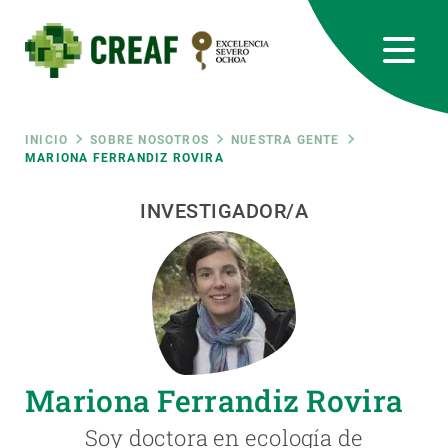
Pasar
al
contenido
principal
CREAF
EN
CA
ES
Bluesky
Instagram
Linkedin
Twitter
Youtube
RRSS
Ruta
INICIO
SOBRE NOSOTROS
NUESTRA GENTE
MARIONA FERRANDIZ ROVIRA
Featured
INTRANET
de
INVESTIGADOR/A
responsive
navegación
Responsive
SOBRE NOSOTROS
menu
INVESTIGACIÓN
Mariona Ferrandiz Rovira
CIENCIA EN ACCIÓN
Soy doctora en ecología de
ÚNETE A NOSOTROS