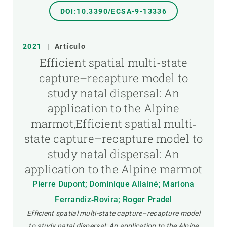
DOI:10.3390/ECSA-9-13336
2021
|
Artículo
Efficient spatial multi-state
capture–recapture model to
study natal dispersal: An
application to the Alpine
marmot,Efficient spatial multi‐
state capture–recapture model to
study natal dispersal: An
application to the Alpine marmot
Pierre Dupont; Dominique Allainé; Mariona
Ferrandiz‐Rovira; Roger Pradel
Efficient spatial multi-state capture–recapture model
to study natal dispersal: An application to the Alpine