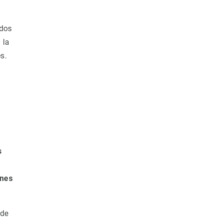
ados
 la
s.
s
ones
 de