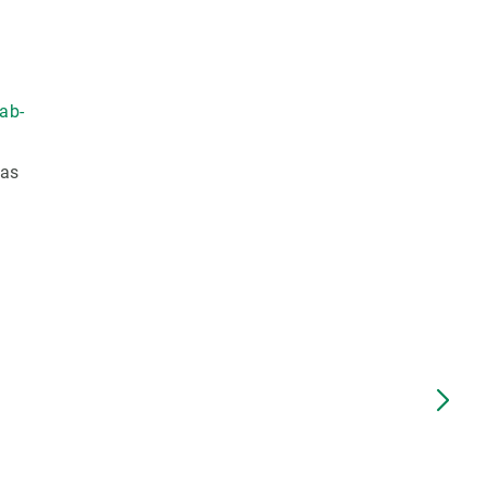
ab-
las