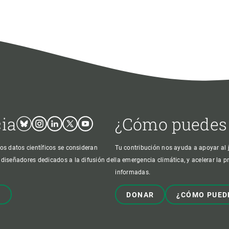
cia
¿Cómo puedes
Bluesky
Instagram
Linkedin
Twitter
Youtube
os datos científicos se consideran
Tu contribución nos ayuda a apoyar al j
 diseñadores dedicados a la difusión del
la emergencia climática, y acelerar la 
informadas.
!
DONAR
¿CÓMO PUED