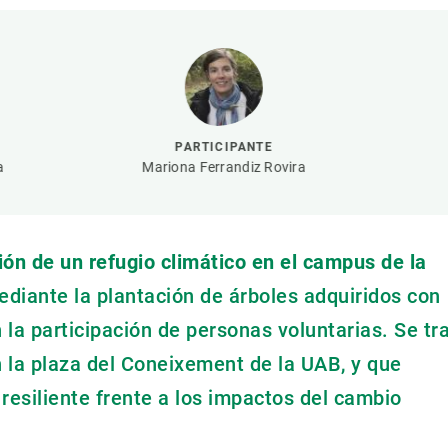
ión de la Tierra
Servicios técnicos
Pide tu 
ransversales
Programa
ciones
Visitante
s Actions
Un lugar d
Desarroll
PARTICIPANTE
Seminario
a
Mariona Ferrandiz Rovira
Te ofrec
ón de un refugio climático en el campus de la
ediante la plantación de árboles adquiridos con
la participación de personas voluntarias. Se tr
en la plaza del Coneixement de la UAB, y que
esiliente frente a los impactos del cambio