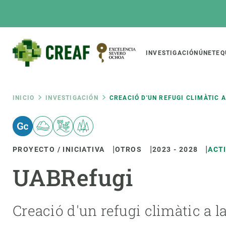
Pasar
al
contenido
principal
Main
INVESTIGACIÓN
ÚNETE
Q
CREAF
naviga
Ruta
INICIO
INVESTIGACIÓN
CREACIÓ D'UN REFUGI CLIMÀTIC 
Featured
de
INTRANET
PROYECTO / INICIATIVA
OTROS
2023
-
2028
ACT
Responsive
SOBRE NOSOTROS
INVEST
responsive
navegación
UABRefugi
El Centro
Director
menu
Organización institucional
Biodiver
Transparencia
Cambio 
Creació d'un refugi climàtic a 
Nuestra gente
Funcion