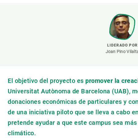
Marca y logotipos
Observac
Instalaciones
Temas t
Equidad, Diversidad e Inclusión (EDI)
Publica
Oficina de prensa
Synthesi
Ciencia abierta y gestión del conocimiento
LIDERADO POR
Documentación
Joan Pino Vilalt
NOTICIAS Y AGENDA
Agenda
El objetivo del proyecto es
promover la creaci
Eventos anteriores
Universitat Autònoma de Barcelona
(UAB), m
Actualidad
donaciones económicas de particulares y con 
Noticias
de una iniciativa piloto que se lleva a cabo 
Biodiversidad
pretende ayudar a que este campus sea más r
Cambio global
climático.
Funcionamiento de los ecosistemas