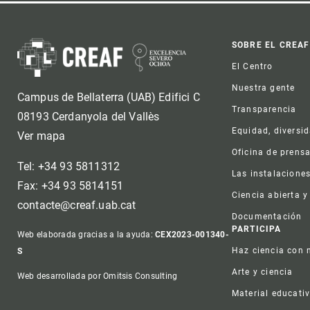
Foot
SOBRE EL CREAF
El Centro
Nuestra gente
Campus de Bellaterra (UAB) Edifici C
Transparencia
08193 Cerdanyola del Vallès
Equidad, diversi
Ver mapa
Oficina de prens
Tel: +34 93 5811312
Las instalacione
Fax: +34 93 5814151
Ciencia abierta y
contacte@creaf.uab.cat
Documentación
PARTICIPA
Web elaborada gracias a la ayuda:
CEX2023-001340-
Haz ciencia con 
S
Arte y ciencia
Web desarrollada por Omitsis Consulting
Material educati