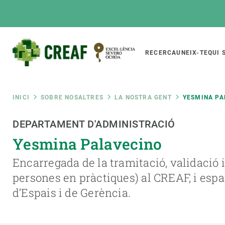
Vés
al
contingut
Main
RECERCA
UNEIX-TE
QUI 
CREAF
naviga
Fil
INICI
SOBRE NOSALTRES
LA NOSTRA GENT
YESMINA PA
Featured
DEPARTAMENT D'ADMINISTRACIÓ
d'ariadna
INTRANET
Yesmina Palavecino
Responsive
SOBRE NOSALTRES
RECERCA
responsive
Encarregada de la tramitació, validació 
El Centre
Directori de recerc
persones en pràctiques) al CREAF, i espa
menu
Organització institucional
Biodiversitat
d’Espais i de Gerència.
Transparència
Canvi global
La nostra gent
Funcionament dels