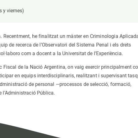
erra
Serveis tècnics
Programa de màsters i doctorat
s y viernes)
s
Vine de visitant o sabàtic
Segell de bones pràctiques HRS4R
Un lloc on créixer
. Recentment, he finalitzat un màster en Criminologia Aplicad
Desenvolupament de carrera
uip de recerca de l’Observatori del Sistema Penal i els drets
Seminaris i activitats internes
col·laboro com a docent a la Universitat de l’Experiència.
T’oferim formació
c Fiscal de la Nació Argentina, on vaig exercir principalment 
rticipar en equips interdisciplinaris, realitzant i supervisant tas
 administració de personal —processos de selecció, formació,
 l’Administració Pública.