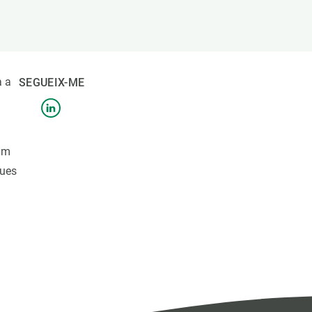
Biodiversitat
Canvi global
Funcionament dels ecosistemes
Observació de la terra
a a
SEGUEIX-ME
com
ques