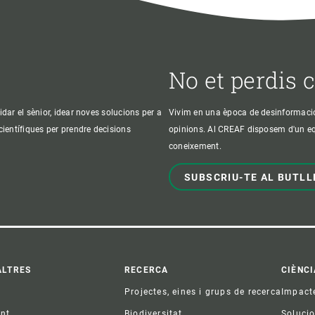
No et perdis 
idar el sènior, idear noves solucions per a
Vivim en una època de desinformació, 
 científiques per prendre decisions
opinions. Al CREAF disposem d'un equi
coneixement.
SUBSCRIU-TE AL BUTLL
ter
ALTRES
RECERCA
CIÈNCI
Projectes, eines i grups de recerca
Impact
ent
Biodiversitat
Soluci