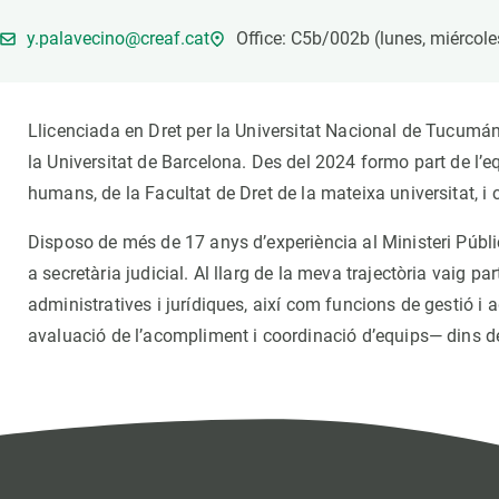
Marca i logotips
Observació de la t
y.palavecino@creaf.cat
Office: C5b/002b (lunes, miércole
Infraestructures
Temes transversal
Equitat, Diversitat i Inclusió (EDI)
Publicacions
Oficina de premsa
Synthesis Actions
Llicenciada en Dret per la Universitat Nacional de Tucumán
Ciència oberta i gestió del coneixement
la Universitat de Barcelona. Des del 2024 formo part de l’eq
Documentació
humans, de la Facultat de Dret de la mateixa universitat, i 
Disposo de més de 17 anys d’experiència al Ministeri Públi
a secretària judicial. Al llarg de la meva trajectòria vaig pa
administratives i jurídiques, així com funcions de gestió i
avaluació de l’acompliment i coordinació d’equips— dins de