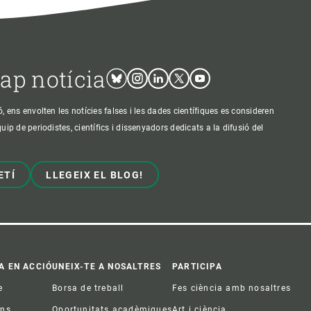
cap notícia
Bluesky
Instagram
Linkedin
Twitter
Youtube
ens envolten les notícies falses i les dades científiques es consideren
p de periodistes, científics i dissenyadors dedicats a la difusió del
ETÍ
LLEGEIX EL BLOG!
A EN ACCIÓ
UNEIX-TE A NOSALTRES
PARTICIPA
e
Borsa de treball
Fes ciència amb nosaltres
ons
Oportunitats acadèmiques
Art i ciència