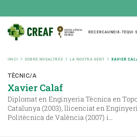
Vés
al
contingut
Main
RECERCA
UNEIX-TE
QUI 
CREAF
naviga
Fil
INICI
SOBRE NOSALTRES
LA NOSTRA GENT
XAVIER CAL
Featured
TÈCNIC/A
d'ariadna
INTRANET
Xavier Calaf
Responsive
SOBRE NOSALTRES
RECERCA
responsive
Diplomat en Enginyeria Tècnica en Topog
El Centre
Directori de recerc
Catalunya (2003), llicenciat en Enginyeri
menu
Organització institucional
Biodiversitat
Politècnica de València (2007) i…
Transparència
Canvi global
La nostra gent
Funcionament dels