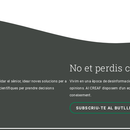
No et perdis 
idar el sènior, idear noves solucions per a
Vivim en una època de desinformació, 
 científiques per prendre decisions
opinions. Al CREAF disposem d'un equi
coneixement.
SUBSCRIU-TE AL BUTLL