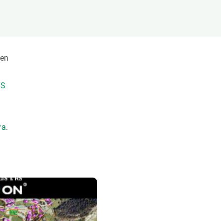
Biodiversitat
Canvi global
Funcionament dels ecosistemes
Observació de la terra
 en
TS
ya
.