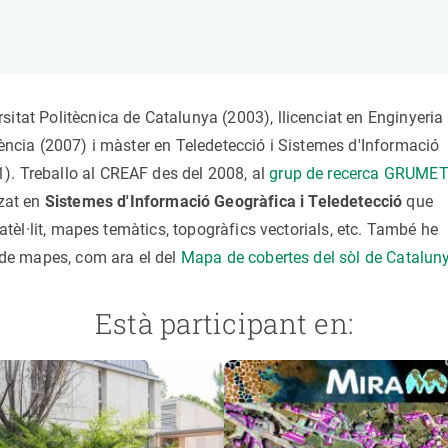
erra
Serveis tècnics
Programa de màsters i doctorat
s
Vine de visitant o sabàtic
Segell de bones pràctiques HRS4R
Un lloc on créixer
itat Politècnica de Catalunya (2003), llicenciat en Enginyeria
Desenvolupament de carrera
lència (2007) i màster en Teledetecció i Sistemes d'Informació
Seminaris i activitats internes
). Treballo al CREAF des del 2008, al
grup de recerca GRUME
T’oferim formació
zat en
Sistemes d'Informació Geogràfica i Teledetecció
que
satèl·lit, mapes temàtics, topogràfics vectorials, etc. També he
s de mapes, com ara el del
Mapa de cobertes del sòl de Catalun
Està participant en: