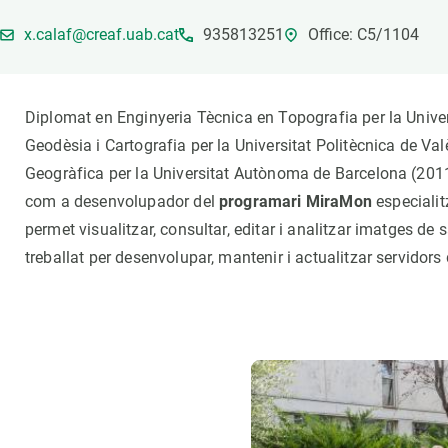
Marca i logotips
Observació de la t
x.calaf@creaf.uab.cat
935813251
Office: C5/1104
Infraestructures
Temes transversal
Equitat, Diversitat i Inclusió (EDI)
Publicacions
Oficina de premsa
Synthesis Actions
Diplomat en Enginyeria Tècnica en Topografia per la Univers
Ciència oberta i gestió del coneixement
Geodèsia i Cartografia per la Universitat Politècnica de Va
Documentació
Geogràfica per la Universitat Autònoma de Barcelona (2011
com a desenvolupador del
programari MiraMon
especialit
permet visualitzar, consultar, editar i analitzar imatges de 
treballat per desenvolupar, mantenir i actualitzar servidor