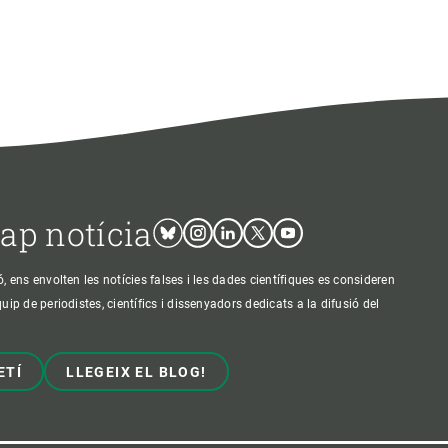
cap notícia
Bluesky
Instagram
Linkedin
Twitter
Youtube
ens envolten les notícies falses i les dades científiques es consideren
p de periodistes, científics i dissenyadors dedicats a la difusió del
ETÍ
LLEGEIX EL BLOG!