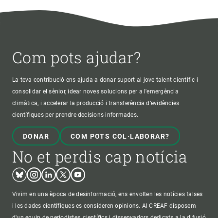
Com pots ajudar?
La teva contribució ens ajuda a donar suport al jove talent científic i
consolidar el sènior, idear noves solucions per a l'emergència
climàtica, i accelerar la producció i transferència d’evidències
científiques per prendre decisions informades.
DONAR
COM POTS COL·LABORAR?
No et perdis cap notícia
Bluesky
Instagram
Linkedin
Twitter
Youtube
Vivim en una època de desinformació, ens envolten les notícies falses
i les dades científiques es consideren opinions. Al CREAF disposem
d'un equip de periodistes, científics i dissenyadors dedicats a la difusió