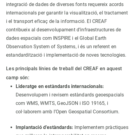
integració de dades de diverses fonts requereix acords
internacionals per garantir la visualització, el tractament
PARTICIPA
i el transport eficaç de la informació. El CREAF
NOTÍCIES I AGENDA
contribueix al desenvolupament d’infraestructures de
dades espacials com INSPIRE i el Global Earth
Observation System of Systems, i és un referent en
estandardització i implementació de noves tecnologies.
Les principals línies de treball del CREAF en aquest
camp són:
Lideratge en estàndards internacionals:
Desenvolupem i revisem estàndards geoespacials
com WMS, WMTS, GeoJSON i ISO 19165, i
col·laborem amb l’Open Geospatial Consortium.
Implantació d’estàndards:
Implementem pràctiques