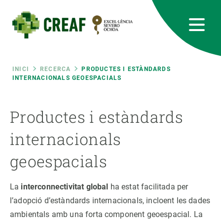
Vés
al
contingut
CREAF
EN
CA
ES
Bluesky
Instagram
Linkedin
Twitter
Youtube
RRSS
Fil
INICI
RECERCA
PRODUCTES I ESTÀNDARDS
INTERNACIONALS GEOESPACIALS
Featured
INTRANET
d'ariadna
Productes i estàndards
responsive
internacionals
Responsive
SOBRE NOSALTRES
geoespacials
menu
RECERCA
La
interconnectivitat global
ha estat facilitada per
CIÈNCIA EN ACCIÓ
l’adopció d’estàndards internacionals, incloent les dades
ambientals amb una forta component geoespacial. La
UNEIX-TE A NOSALTRES