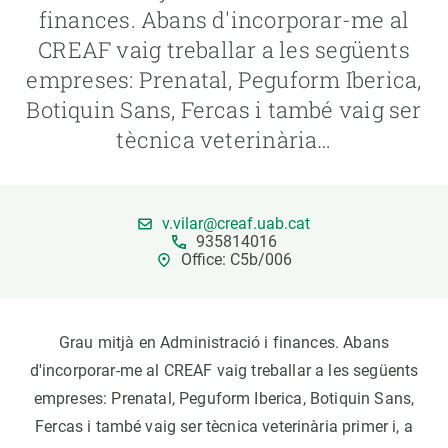
finances. Abans d'incorporar-me al
CREAF vaig treballar a les següents
PARTICIPA
empreses: Prenatal, Peguform Iberica,
NOTÍCIES I AGENDA
Botiquin Sans, Fercas i també vaig ser
tècnica veterinària…
v.vilar@creaf.uab.cat
935814016
Office: C5b/006
Grau mitjà en Administració i finances. Abans
d'incorporar-me al CREAF vaig treballar a les següents
empreses: Prenatal, Peguform Iberica, Botiquin Sans,
Fercas i també vaig ser tècnica veterinària primer i, a