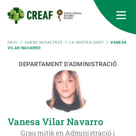
Vés
al
contingut
CREAF
EN
CA
ES
Bluesky
Instagram
Linkedin
Twitter
Youtube
RRSS
Fil
INICI
SOBRE NOSALTRES
LA NOSTRA GENT
VANESA
VILAR NAVARRO
Featured
INTRANET
d'ariadna
DEPARTAMENT D'ADMINISTRACIÓ
responsive
Responsive
SOBRE NOSALTRES
menu
RECERCA
Vanesa Vilar Navarro
CIÈNCIA EN ACCIÓ
Grau mitjà en Administració i
UNEIX-TE A NOSALTRES