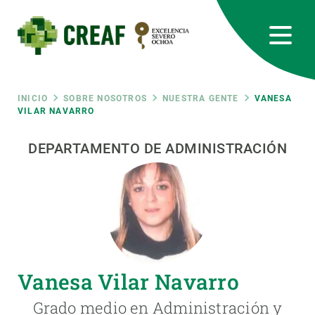
Pasar
al
contenido
principal
CREAF
EN
CA
ES
Bluesky
Instagram
Linkedin
Twitter
Youtube
RRSS
Ruta
INICIO
SOBRE NOSOTROS
NUESTRA GENTE
VANESA
VILAR NAVARRO
Featured
INTRANET
de
DEPARTAMENTO DE ADMINISTRACIÓN
responsive
navegación
Responsive
SOBRE NOSOTROS
menu
INVESTIGACIÓN
Vanesa Vilar Navarro
CIENCIA EN ACCIÓN
Grado medio en Administración y
ÚNETE A NOSOTROS