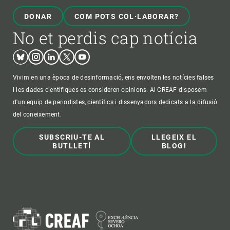
DONAR
COM POTS COL·LABORAR?
No et perdis cap notícia
Bluesky
Instagram
Linkedin
Twitter
Youtube
Vivim en una època de desinformació, ens envolten les notícies falses
i les dades científiques es consideren opinions. Al CREAF disposem
d'un equip de periodistes, científics i dissenyadors dedicats a la difusió
del coneixement.
SUBSCRIU-TE AL
LLEGEIX EL
BUTLLETÍ
BLOG!