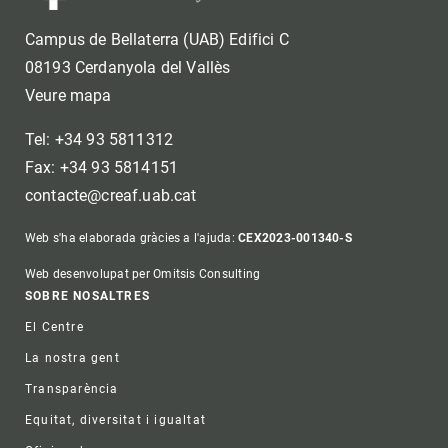
Campus de Bellaterra (UAB) Edifici C
08193 Cerdanyola del Vallès
Veure mapa
Tel: +34 93 5811312
Fax: +34 93 5814151
contacte@creaf.uab.cat
Web s'ha elaborada gràcies a l'ajuda:
CEX2023-001340-S
Web desenvolupat per Omitsis Consulting
Footer
SOBRE NOSALTRES
El Centre
La nostra gent
Transparència
Equitat, diversitat i igualtat