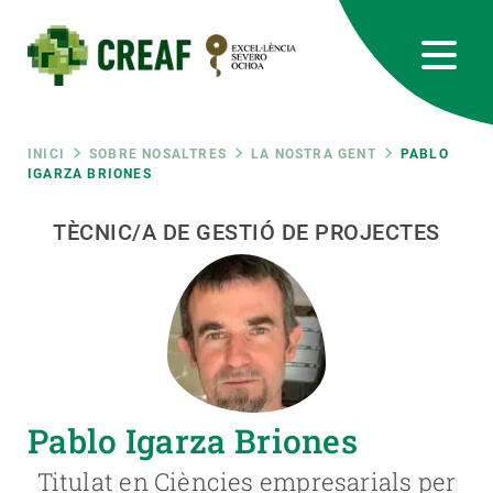
Vés
al
contingut
CREAF
EN
CA
ES
Bluesky
Instagram
Linkedin
Twitter
Youtube
RRSS
Fil
INICI
SOBRE NOSALTRES
LA NOSTRA GENT
PABLO
IGARZA BRIONES
Featured
INTRANET
d'ariadna
TÈCNIC/A DE GESTIÓ DE PROJECTES
responsive
Responsive
SOBRE NOSALTRES
menu
RECERCA
Pablo Igarza Briones
CIÈNCIA EN ACCIÓ
Titulat en Ciències empresarials per
UNEIX-TE A NOSALTRES