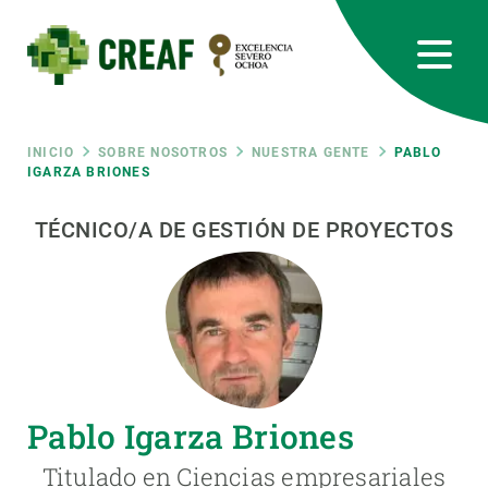
Pasar
al
contenido
principal
CREAF
EN
CA
ES
Bluesky
Instagram
Linkedin
Twitter
Youtube
RRSS
Ruta
INICIO
SOBRE NOSOTROS
NUESTRA GENTE
PABLO
IGARZA BRIONES
Featured
INTRANET
de
TÉCNICO/A DE GESTIÓN DE PROYECTOS
responsive
navegación
Responsive
SOBRE NOSOTROS
menu
INVESTIGACIÓN
Pablo Igarza Briones
CIENCIA EN ACCIÓN
Titulado en Ciencias empresariales
ÚNETE A NOSOTROS