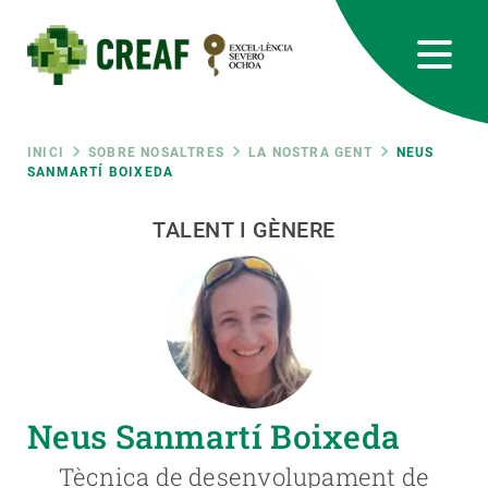
Vés
al
contingut
CREAF
EN
CA
ES
Bluesky
Instagram
Linkedin
Twitter
Youtube
RRSS
Fil
INICI
SOBRE NOSALTRES
LA NOSTRA GENT
NEUS
SANMARTÍ BOIXEDA
Featured
INTRANET
d'ariadna
TALENT I GÈNERE
responsive
Responsive
SOBRE NOSALTRES
menu
RECERCA
Neus Sanmartí Boixeda
CIÈNCIA EN ACCIÓ
Tècnica de desenvolupament de
UNEIX-TE A NOSALTRES