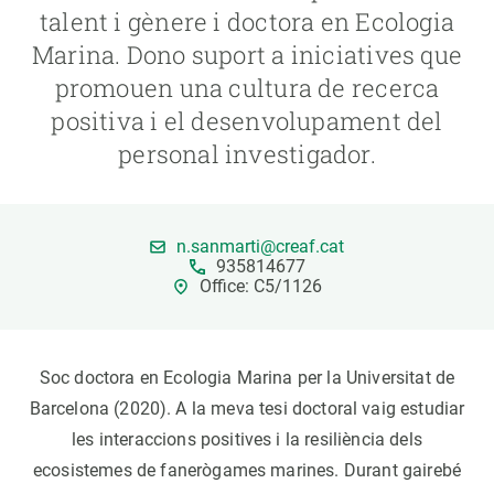
talent i gènere i doctora en Ecologia
Marina. Dono suport a iniciatives que
PARTICIPA
promouen una cultura de recerca
NOTÍCIES I AGENDA
positiva i el desenvolupament del
personal investigador.
n.sanmarti@creaf.cat
935814677
Office: C5/1126
Soc doctora en Ecologia Marina per la Universitat de
Barcelona (2020). A la meva tesi doctoral vaig estudiar
les interaccions positives i la resiliència dels
ecosistemes de fanerògames marines. Durant gairebé