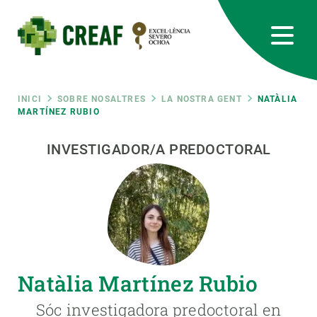
Vés
al
contingut
CREAF
EN
CA
ES
Bluesky
Instagram
Linkedin
Twitter
Youtube
RRSS
Fil
INICI
SOBRE NOSALTRES
LA NOSTRA GENT
NATÀLIA
MARTÍNEZ RUBIO
Featured
INTRANET
d'ariadna
INVESTIGADOR/A PREDOCTORAL
responsive
Responsive
SOBRE NOSALTRES
menu
RECERCA
Natàlia Martínez Rubio
CIÈNCIA EN ACCIÓ
Sóc investigadora predoctoral en
UNEIX-TE A NOSALTRES