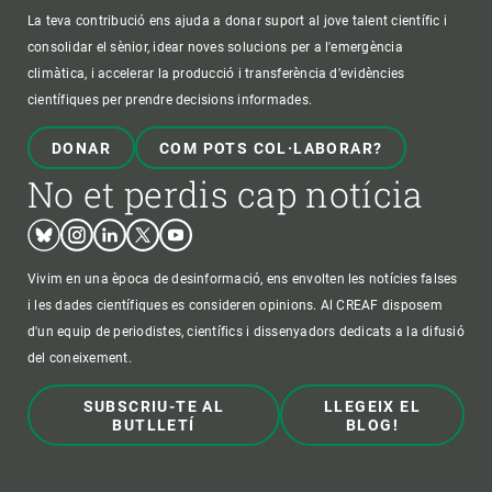
La teva contribució ens ajuda a donar suport al jove talent científic i
consolidar el sènior, idear noves solucions per a l'emergència
climàtica, i accelerar la producció i transferència d’evidències
científiques per prendre decisions informades.
DONAR
COM POTS COL·LABORAR?
No et perdis cap notícia
Bluesky
Instagram
Linkedin
Twitter
Youtube
Vivim en una època de desinformació, ens envolten les notícies falses
i les dades científiques es consideren opinions. Al CREAF disposem
d'un equip de periodistes, científics i dissenyadors dedicats a la difusió
del coneixement.
SUBSCRIU-TE AL
LLEGEIX EL
BUTLLETÍ
BLOG!