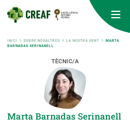
Vés
al
contingut
CREAF
EN
CA
ES
Bluesky
Instagram
Linkedin
Twitter
Youtube
RRSS
Fil
INICI
SOBRE NOSALTRES
LA NOSTRA GENT
MARTA
BARNADAS SERINANELL
Featured
INTRANET
d'ariadna
TÈCNIC/A
responsive
Responsive
SOBRE NOSALTRES
menu
RECERCA
Marta Barnadas Serinanell
CIÈNCIA EN ACCIÓ
UNEIX-TE A NOSALTRES