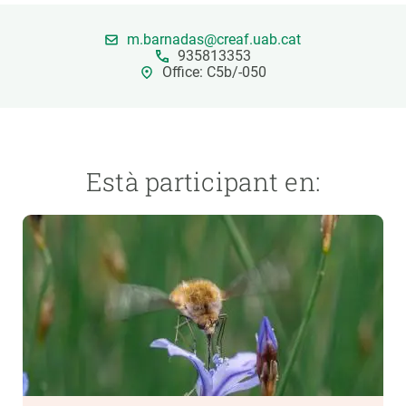
m.barnadas@creaf.uab.cat
PARTICIPA
935813353
Office: C5b/-050
NOTÍCIES I AGENDA
Està participant en: