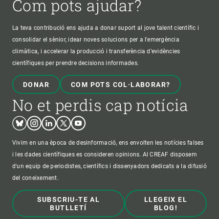
Com pots ajudar?
La teva contribució ens ajuda a donar suport al jove talent científic i
consolidar el sènior, idear noves solucions per a l'emergència
climàtica, i accelerar la producció i transferència d’evidències
científiques per prendre decisions informades.
DONAR
COM POTS COL·LABORAR?
No et perdis cap notícia
Bluesky
Instagram
Linkedin
Twitter
Youtube
Vivim en una època de desinformació, ens envolten les notícies falses
i les dades científiques es consideren opinions. Al CREAF disposem
d'un equip de periodistes, científics i dissenyadors dedicats a la difusió
del coneixement.
SUBSCRIU-TE AL
LLEGEIX EL
BUTLLETÍ
BLOG!