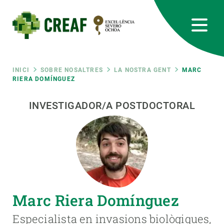
Vés
al
contingut
CREAF
EN
CA
ES
Bluesky
Instagram
Linkedin
Twitter
Youtube
RRSS
Fil
INICI
SOBRE NOSALTRES
LA NOSTRA GENT
MARC
RIERA DOMÍNGUEZ
Featured
INTRANET
d'ariadna
INVESTIGADOR/A POSTDOCTORAL
responsive
Responsive
SOBRE NOSALTRES
menu
RECERCA
Marc Riera Domínguez
CIÈNCIA EN ACCIÓ
Especialista en invasions biològiques,
UNEIX-TE A NOSALTRES