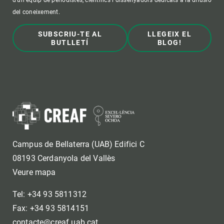
d'un equip de periodistes, científics i dissenyadors dedicats a la difusió
del coneixement.
SUBSCRIU-TE AL
LLEGEIX EL
BUTLLETÍ
BLOG!
Campus de Bellaterra (UAB) Edifici C
08193 Cerdanyola del Vallès
Veure mapa
Tel: +34 93 5811312
Fax: +34 93 5814151
contacte@creaf.uab.cat