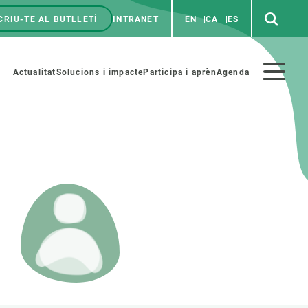
CRIU-TE AL BUTLLETÍ
INTRANET
EN
CA
ES
enú
p
Menú
Actualitat
Solucions i impacte
Participa i aprèn
Agenda
secundario
PARTICIPA
NOTÍCIES I AGENDA
iència i art
Agenda
es ciència amb nosaltres
Esdeveniments anteriors
aterials educatius
Actualitat
COL·LABORA
Notícies