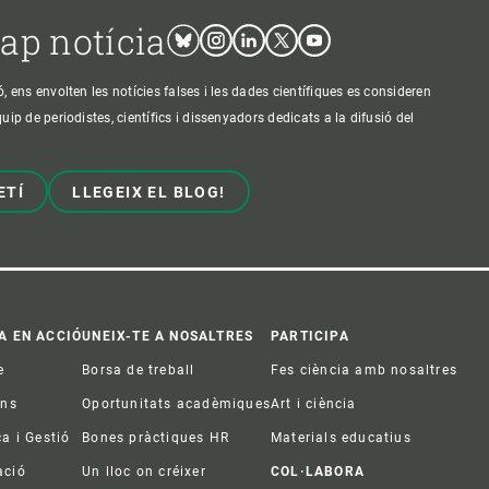
cap notícia
Bluesky
Instagram
Linkedin
Twitter
Youtube
ens envolten les notícies falses i les dades científiques es consideren
p de periodistes, científics i dissenyadors dedicats a la difusió del
ETÍ
LLEGEIX EL BLOG!
A EN ACCIÓ
UNEIX-TE A NOSALTRES
PARTICIPA
e
Borsa de treball
Fes ciència amb nosaltres
ons
Oportunitats acadèmiques
Art i ciència
ca i Gestió
Bones pràctiques HR
Materials educatius
ació
Un lloc on créixer
COL·LABORA