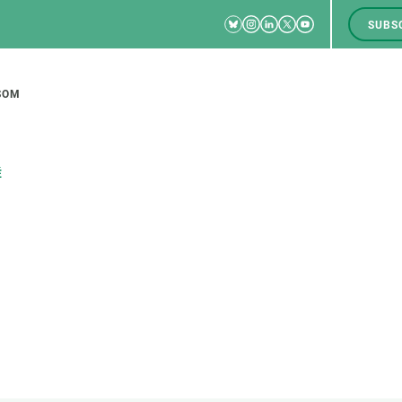
Bluesky
Instagram
Linkedin
Twitter
Youtube
SUBS
RRSS
M
to
SOM
tion
É
CIÈNCIA EN ACCIÓ
UNEIX-TE A NOSALTRES
a
Impacte
Borsa de treball
C
Solucions
Oportunitats acadèmiques
F
Innovació
Demana la teva MSCA-PF
M
 ecosistemes
Política i gestió
Demana la teva beca ERC