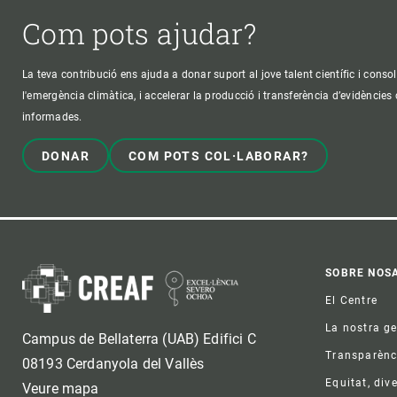
Com pots ajudar?
La teva contribució ens ajuda a donar suport al jove talent científic i consol
l'emergència climàtica, i accelerar la producció i transferència d’evidències
informades.
DONAR
COM POTS COL·LABORAR?
Foo
SOBRE NOS
El Centre
La nostra g
Campus de Bellaterra (UAB) Edifici C
Transparènc
08193 Cerdanyola del Vallès
Equitat, dive
Veure mapa