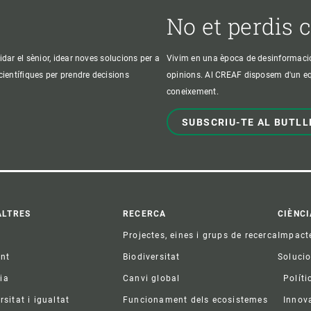
No et perdis 
idar el sènior, idear noves solucions per a
Vivim en una època de desinformació, 
 científiques per prendre decisions
opinions. Al CREAF disposem d'un equi
coneixement.
SUBSCRIU-TE AL BUTLL
ter
ALTRES
RECERCA
CIÈNCI
Projectes, eines i grups de recerca
Impact
ent
Biodiversitat
Soluci
ia
Canvi global
Políti
rsitat i igualtat
Funcionament dels ecosistemes
Innov