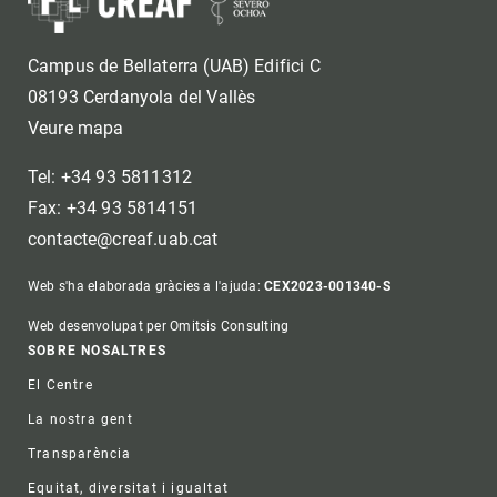
Campus de Bellaterra (UAB) Edifici C
08193 Cerdanyola del Vallès
Veure mapa
Tel: +34 93 5811312
Fax: +34 93 5814151
contacte@creaf.uab.cat
Web s'ha elaborada gràcies a l'ajuda:
CEX2023-001340-S
Web desenvolupat per Omitsis Consulting
Footer
SOBRE NOSALTRES
El Centre
La nostra gent
Transparència
Equitat, diversitat i igualtat