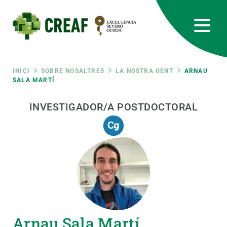
Vés
al
contingut
CREAF
EN
CA
ES
Bluesky
Instagram
Linkedin
Twitter
Youtube
RRSS
Fil
INICI
SOBRE NOSALTRES
LA NOSTRA GENT
ARNAU
SALA MARTÍ
Featured
INTRANET
d'ariadna
INVESTIGADOR/A POSTDOCTORAL
responsive
Responsive
SOBRE NOSALTRES
menu
RECERCA
CIÈNCIA EN ACCIÓ
Arnau Sala Martí
UNEIX-TE A NOSALTRES