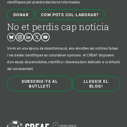
científiques per prendre decisions informades.
DONAR
COM POTS COL·LABORAR?
No et perdis cap notícia
Bluesky
Instagram
Linkedin
Twitter
Youtube
Vivim en una època de desinformació, ens envolten les notícies falses
i les dades científiques es consideren opinions. Al CREAF disposem
d'un equip de periodistes, científics i dissenyadors dedicats a la difusió
del coneixement.
SUBSCRIU-TE AL
LLEGEIX EL
BUTLLETÍ
BLOG!