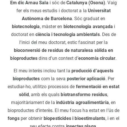
Em dic Arnau Sala
i sóc de
Catalunya (Osona)
. Vaig
fer els meus estudis i doctorat a la
Universitat
Autònoma de Barcelona
. Sóc graduat en
biotecnologia
, màster en
biotecnologia avançada
i
doctorat en
ciència i tecnologia ambientals
. Des de
l’inici del meu doctorat, estic fascinat per la
bioconversió de residus de naturalesa sòlida en
bioproductes
dins d’un context d’
economia circular
.
El meu interès inclou tant la
producció d’aquests
bioproductes
com la seva
posterior aplicació
. Per
estudiar-ho, utilitzo processos de
fermentació en estat
sòlid
, amb els quals
biotransformo residus
,
majoritàriament de la
indústria agroalimentària
, en
bioproductes d’interès. El meu focus ha estat en l’ús de
fongs
per obtenir
biopesticides i bioestimulants
, i en el
seu efecte contra
insectes plaga
.