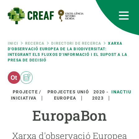
Vés
al
contingut
CREAF
EN
CA
ES
Bluesky
Instagram
Linkedin
Twitter
Youtube
RRSS
Fil
INICI
RECERCA
DIRECTORI DE RECERCA
XARXA
D'OBSERVACIÓ EUROPEA DE LA BIODIVERSITAT:
INTEGRANT ELS FLUXOS D'INFORMACIÓ I EL SUPOST A LA
Featured
INTRANET
PRESA DE DECISIÓ
d'ariadna
responsive
Responsive
PROJECTE /
PROJECTES UNIÓ
2020
-
INACTIU
SOBRE NOSALTRES
INICIATIVA
EUROPEA
2023
menu
EuropaBon
RECERCA
CIÈNCIA EN ACCIÓ
Xarxa d'observació Europea
UNEIX-TE A NOSALTRES