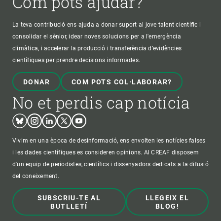
Com pots ajudar?
La teva contribució ens ajuda a donar suport al jove talent científic i
consolidar el sènior, idear noves solucions per a l'emergència
climàtica, i accelerar la producció i transferència d’evidències
científiques per prendre decisions informades.
DONAR
COM POTS COL·LABORAR?
No et perdis cap notícia
Bluesky
Instagram
Linkedin
Twitter
Youtube
Vivim en una època de desinformació, ens envolten les notícies falses
i les dades científiques es consideren opinions. Al CREAF disposem
d'un equip de periodistes, científics i dissenyadors dedicats a la difusió
del coneixement.
SUBSCRIU-TE AL
LLEGEIX EL
BUTLLETÍ
BLOG!