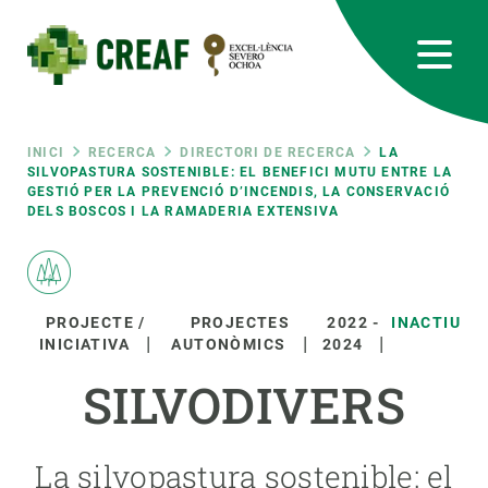
Vés
al
contingut
CREAF
EN
CA
ES
Bluesky
Instagram
Linkedin
Twitter
Youtube
RRSS
Fil
INICI
RECERCA
DIRECTORI DE RECERCA
LA
SILVOPASTURA SOSTENIBLE: EL BENEFICI MUTU ENTRE LA
GESTIÓ PER LA PREVENCIÓ D’INCENDIS, LA CONSERVACIÓ
Featured
INTRANET
DELS BOSCOS I LA RAMADERIA EXTENSIVA
d'ariadna
responsive
Responsive
PROJECTE /
PROJECTES
2022
-
INACTIU
SOBRE NOSALTRES
INICIATIVA
AUTONÒMICS
2024
menu
SILVODIVERS
RECERCA
CIÈNCIA EN ACCIÓ
La silvopastura sostenible: el
UNEIX-TE A NOSALTRES