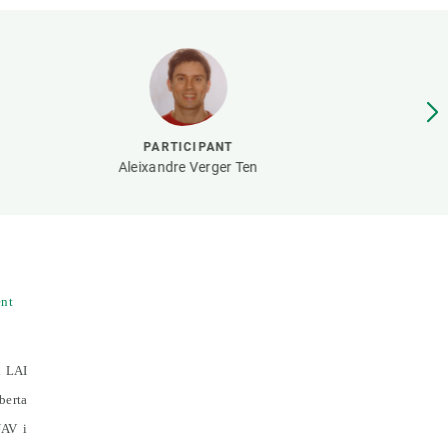
Biodiversitat
Canvi global
Funcionament dels ecosistemes
Observació de la terra
PARTICIPANT
Aleixandre Verger Ten
ent
l LAI
oberta
UAV i