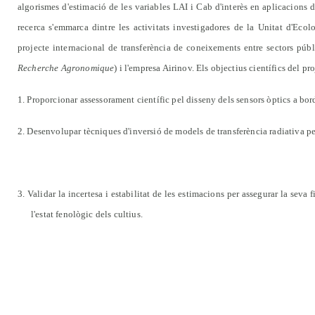
algorismes d'estimació de les variables LAI i Cab d'interès en aplicacions d
recerca s'emmarca dintre les activitats investigadores de la Unitat d'Eco
projecte internacional de transferència de coneixements entre sectors púb
Recherche Agronomique
) i l'empresa Airinov. Els objectius científics del pr
1. Proporcionar assessorament científic pel disseny dels sensors òptics a bo
2. Desenvolupar tècniques d'inversió de models de transferència radiativa per
3. Validar la incertesa i estabilitat de les estimacions per assegurar la seva 
l'estat fenològic dels cultius.