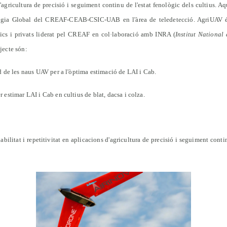
'agricultura de precisió i seguiment continu de l'estat fenològic dels cultius. Aq
logia Global del
CREAF-CEAB-CSIC-UAB en
l'àrea de teledetecció. AgriUAV 
lics i privats liderat pel CREAF en col·laboració amb INRA (
Institut National 
ojecte són:
rd de les naus UAV per a l'òptima estimació de LAI i Cab.
 estimar LAI i Cab en cultius de blat, dacsa i colza.
fiabilitat i repetitivitat en aplicacions d'agricultura de precisió i seguiment cont