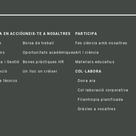
A EN ACCIÓ
UNEIX-TE A NOSALTRES
PARTICIPA
e
Borsa de treball
Fes ciència amb nosaltres
ons
Oportunitats acadèmiques
Art i ciència
ca i Gestió
Bones pràctiques HR
Materials educatius
ació
Un lloc on créixer
COL·LABORA
s tècnics
Dona ara
Col·laboració corporativa
Filantropia planificada
Gràcies a vosaltres