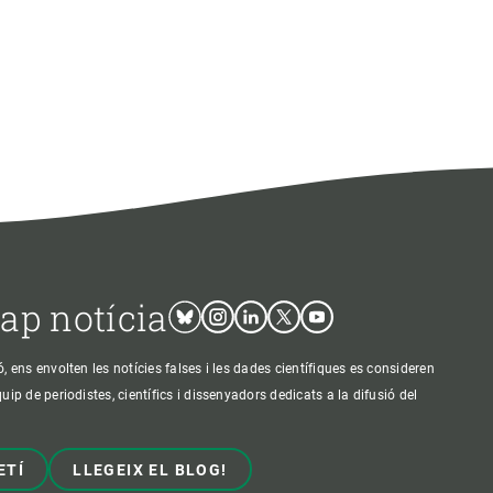
cap notícia
Bluesky
Instagram
Linkedin
Twitter
Youtube
ens envolten les notícies falses i les dades científiques es consideren
p de periodistes, científics i dissenyadors dedicats a la difusió del
ETÍ
LLEGEIX EL BLOG!