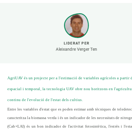
Marca i logotips
Observació de la t
Infraestructures
Temes transversal
Equitat, Diversitat i Inclusió (EDI)
Publicacions
Oficina de premsa
Synthesis Actions
Ciència oberta i gestió del coneixement
LIDERAT PER
Documentació
Aleixandre Verger Ten
AgriUAV és un projecte per a l'estimació de variables agrícoles a partir
espacial i temporal, la tecnologia UAV obre nou horitzons en l'agricultur
continu de l'evolució de l'estat dels cultius.
Entre les variables d'estat que es poden estimar amb tècniques de teledetecc
caracteritza la biomassa verda i és un indicador de les necessitats de nitroge
(
Cab×LAI)
és un bon indicador de l'activitat fotosintètica, l'estrès i l'