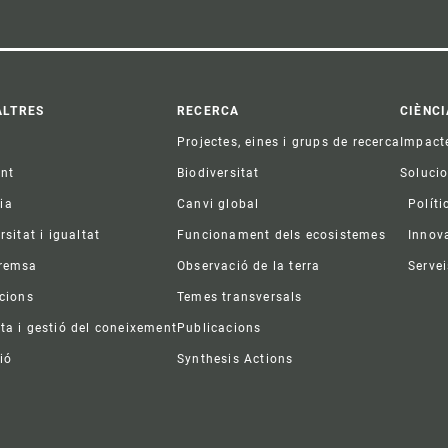
ter
ALTRES
RECERCA
CIÈNCI
Projectes, eines i grups de recerca
Impact
ent
Biodiversitat
Soluci
ia
Canvi global
Políti
rsitat i igualtat
Funcionament dels ecosistemes
Innov
premsa
Observació de la terra
Servei
acions
Temes transversals
ta i gestió del coneixement
Publicacions
ió
Synthesis Actions