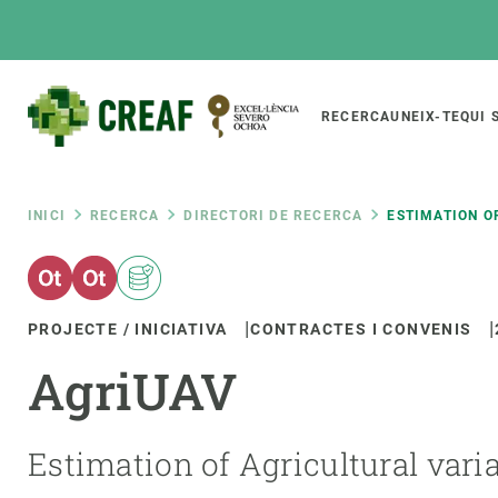
Vés
al
contingut
Main
RECERCA
UNEIX-TE
QUI 
CREAF
naviga
Fil
INICI
RECERCA
DIRECTORI DE RECERCA
ESTIMATION O
Featured
d'ariadna
INTRANET
PROJECTE / INICIATIVA
CONTRACTES I CONVENIS
Responsive
SOBRE NOSALTRES
RECERCA
responsive
AgriUAV
El Centre
Directori de recerc
menu
Organització institucional
Biodiversitat
Transparència
Canvi global
Estimation of Agricultural vari
La nostra gent
Funcionament dels