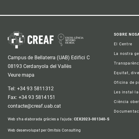
Foo
SOBRE NOS
El Centre
La nostra g
Campus de Bellaterra (UAB) Edifici C
Transparènc
08193 Cerdanyola del Vallès
Equitat, dive
Veure mapa
Oficina de 
Tel: +34 93 5811312
Les instal·l
Fax: +34 93 5814151
Ciència ober
contacte@creaf.uab.cat
Documentac
Web s'ha elaborada gràcies a l'ajuda:
CEX2023-001340-S
Web desenvolupat per Omitsis Consulting