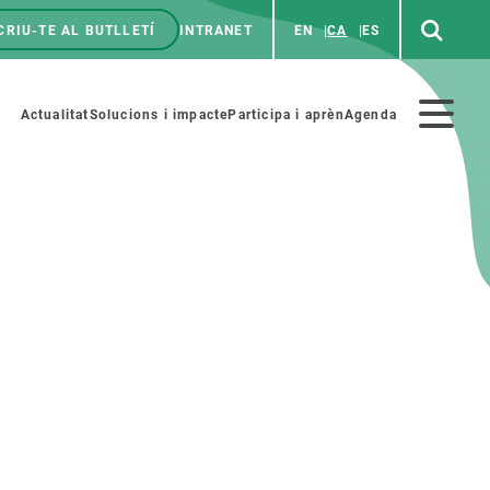
CRIU-TE AL BUTLLETÍ
INTRANET
EN
CA
ES
enú
p
Menú
Actualitat
Solucions i impacte
Participa i aprèn
Agenda
secundario
PARTICIPA
NOTÍCIES I AGENDA
iència i art
Agenda
es ciència amb nosaltres
Esdeveniments anteriors
aterials educatius
Actualitat
COL·LABORA
Notícies