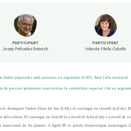
erra
Serveis tècnics
Programa de màsters i doctorat
s
Vine de visitant o sabàtic
Segell de bones pràctiques HRS4R
Un lloc on créixer
Desenvolupament de carrera
PARTICIPANT
PARTICIPANT
Seminaris i activitats internes
Josep Peñuelas Reixach
Iolanda Filella Cubells
T’oferim formació
 de dades adquirides
amb aeronaus no tripulades
(UAV). Amb l'alta resolució
a de precisió permetent caracteritzar la variabilitat espacial i fer un seguim
ió, destaquen l'índex d'àrea fol·liar (LAI) i el contingut en clorofil·la (Cab). E
n dels cultius. El contingut en clorofil·la a nivell de fulla (Cab) o a nivell de c
estat nutricional de les plantes. A AgriUAV es pretén desenvolupar tecnologies 