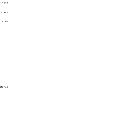
uesta
és un
de la
inu de