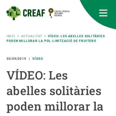
Vés
al
contingut
CREAF
EN
CA
ES
Bluesky
Instagram
Linkedin
Twitter
Youtube
RRSS
Fil
INICI
ACTUALITAT
VÍDEO: LES ABELLES SOLITÀRIES
PODEN MILLORAR LA POL·LINITZACIÓ DE FRUITERS
Featured
INTRANET
d'ariadna
30/09/2019
VÍDEO
responsive
VÍDEO: Les
Responsive
SOBRE NOSALTRES
abelles solitàries
menu
RECERCA
poden millorar la
CIÈNCIA EN ACCIÓ
UNEIX-TE A NOSALTRES