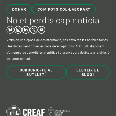
DONAR
COM POTS COL·LABORAR?
No et perdis cap notícia
Bluesky
Instagram
Linkedin
Twitter
Youtube
Vivim en una època de desinformació, ens envolten les notícies falses
i les dades científiques es consideren opinions. Al CREAF disposem
d'un equip de periodistes, científics i dissenyadors dedicats a la difusió
del coneixement.
SUBSCRIU-TE AL
LLEGEIX EL
BUTLLETÍ
BLOG!