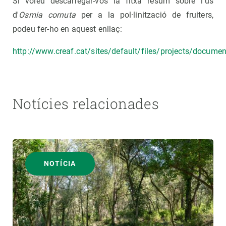
Si voleu descarregar-vos la fitxa resum sobre l'ús
d'
Osmia cornuta
per a la pol·linització de fruiters,
podeu fer-ho en aquest enllaç:
http://www.creaf.cat/sites/default/files/projects/docume
Notícies relacionades
NOTÍCIA