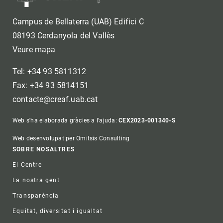
Campus de Bellaterra (UAB) Edifici C
08193 Cerdanyola del Vallès
Veure mapa
Tel: +34 93 5811312
Fax: +34 93 5814151
contacte@creaf.uab.cat
Web s'ha elaborada gràcies a l'ajuda:
CEX2023-001340-S
Web desenvolupat per Omitsis Consulting
Footer
SOBRE NOSALTRES
El Centre
La nostra gent
Transparència
Equitat, diversitat i igualtat