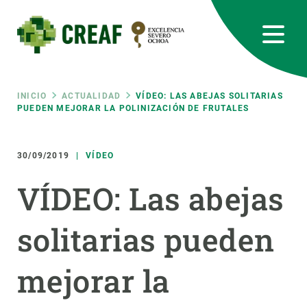
Pasar
al
contenido
principal
CREAF
EN
CA
ES
Bluesky
Instagram
Linkedin
Twitter
Youtube
RRSS
Ruta
INICIO
ACTUALIDAD
VÍDEO: LAS ABEJAS SOLITARIAS
PUEDEN MEJORAR LA POLINIZACIÓN DE FRUTALES
Featured
INTRANET
de
30/09/2019
VÍDEO
responsive
navegación
VÍDEO: Las abejas
Responsive
SOBRE NOSOTROS
solitarias pueden
menu
INVESTIGACIÓN
mejorar la
CIENCIA EN ACCIÓN
ÚNETE A NOSOTROS