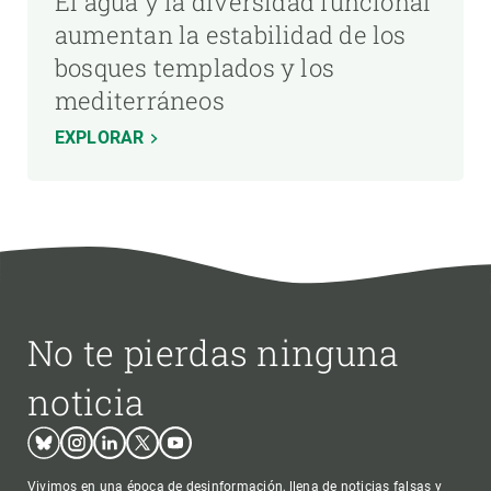
El agua y la diversidad funcional
aumentan la estabilidad de los
bosques templados y los
mediterráneos
EXPLORAR
No te pierdas ninguna
noticia
Bluesky
Instagram
Linkedin
Twitter
Youtube
Vivimos en una época de desinformación, llena de noticias falsas y