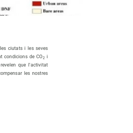
es ciutats i les seves
ant condicions de CO
i
2
evelen que l'activitat
 compensar les nostres