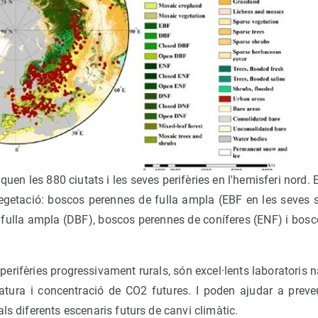
quen les 880 ciutats i les seves perifèries en l'hemisferi nord. 
vegetació: boscos perennes de fulla ampla (EBF en les seves s
 fulla ampla (DBF), boscos perennes de coníferes (ENF) i bosc
 perifèries progressivament rurals, són excel·lents laboratoris 
atura i concentració de CO2 futures. I poden ajudar a preve
ls diferents escenaris futurs de canvi climàtic.