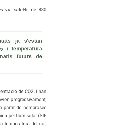
s via satèl·lit de 880
ats ja s'estan 
O
 i temperatura 
2
aris futurs de 
centració de CO2, i han
anvien progressivament,
t a partir de nombroses
uïda per llum solar (SIF
la temperatura del sòl,