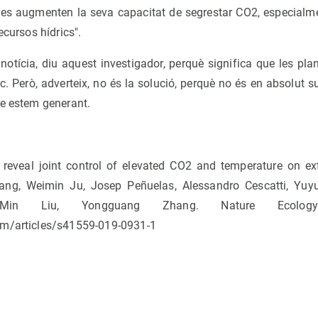
ntes augmenten la seva capacitat de segrestar CO2, especialm
ecursos hídrics".
notícia, diu aquest investigador, perquè significa que les pla
ic. Però, adverteix, no és la solució, perquè no és en absolut 
ue estem generant.
 reveal joint control of elevated CO2 and temperature on e
ng, Weimin Ju, Josep Peñuelas, Alessandro Cescatti, Yuy
 Min Liu, Yongguang Zhang. Nature Ecology
om/articles/s41559-019-0931-1