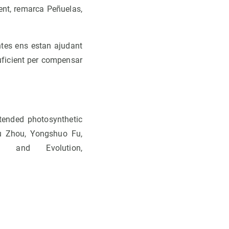
ent, remarca Peñuelas,
ntes ens estan ajudant
suficient per compensar
xtended photosynthetic
u Zhou, Yongshuo Fu,
 and Evolution,