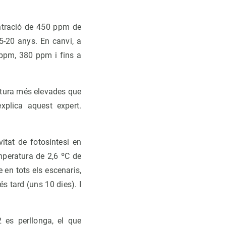
entració de 450 ppm de
5-20 anys. En canvi, a
 ppm, 380 ppm i fins a
ratura més elevades que
xplica aquest expert.
itat de fotosíntesi en
mperatura de 2,6 ºC de
 en tots els escenaris,
s tard (uns 10 dies). I
 es perllonga, el que