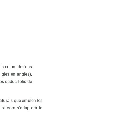
Els colors de fons
igles en anglès),
os caducifolis de
naturals que emulen les
ure com s'adaptarà la