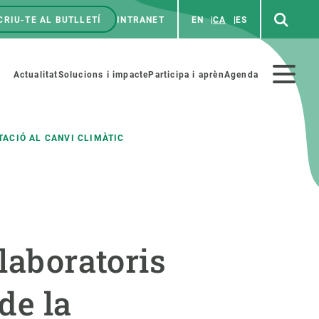
CRIU-TE AL BUTLLETÍ
INTRANET
EN
CA
ES
enú
p
Menú
Actualitat
Solucions i impacte
Participa i aprèn
Agenda
secundario
TACIÓ AL CANVI CLIMÀTIC
PARTICIPA
NOTÍCIES I AGENDA
iència i art
Agenda
laboratoris
es ciència amb nosaltres
Esdeveniments anteriors
aterials educatius
Actualitat
de la
COL·LABORA
Notícies