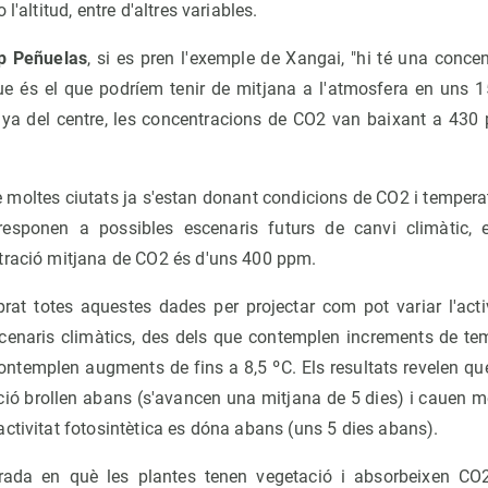
l'altitud, entre d'altres variables.
p Peñuelas
, si es pren l'exemple de Xangai, "hi té una conc
ue és el que podríem tenir de mitjana a l'atmosfera en uns 1
ya del centre, les concentracions de CO2 van baixant a 430
 de moltes ciutats ja s'estan donant condicions de CO2 i tempe
responen a possibles escenaris futurs de canvi climàtic, e
tració mitjana de CO2 és d'uns 400 ppm.
prat totes aquestes dades per projectar com pot variar l'activ
scenaris climàtics, des dels que contemplen increments de te
ontemplen augments de fins a 8,5 ºC. Els resultats revelen que
ació brollen abans (s'avancen una mitjana de 5 dies) i cauen mé
ctivitat fotosintètica es dóna abans (uns 5 dies abans).
rada en què les plantes tenen vegetació i absorbeixen CO2