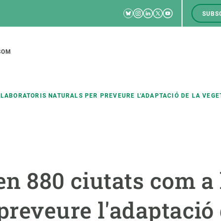
Bluesky
Instagram
Linkedin
Twitter
Youtube
SUBS
RRSS
M
to
SOM
tion
 LABORATORIS NATURALS PER PREVEURE L'ADAPTACIÓ DE LA VEGE
CIÈNCIA EN ACCIÓ
UNEIX-TE A NOSALTRES
a
Impacte
Borsa de treball
C
en 880 ciutats com a 
Solucions
Oportunitats acadèmiques
F
Innovació
Demana la teva MSCA-PF
M
preveure l'adaptació 
 ecosistemes
Política i gestió
Demana la teva beca ERC