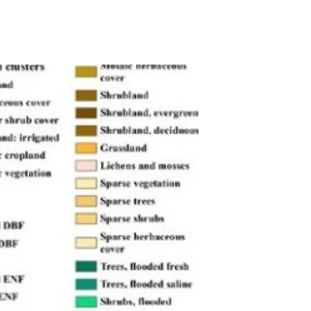
Biodiversitat
Canvi global
Funcionament dels ecosistemes
Observació de la terra