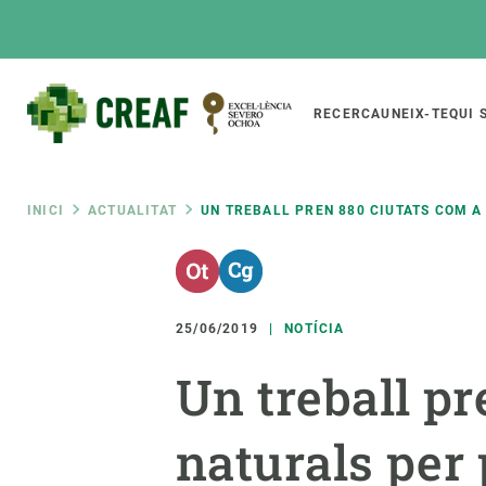
Vés
al
contingut
Main
RECERCA
UNEIX-TE
QUI 
CREAF
naviga
Fil
INICI
ACTUALITAT
UN TREBALL PREN 880 CIUTATS COM A
Featured
d'ariadna
INTRANET
Responsive
SOBRE NOSALTRES
RECERCA
responsive
25/06/2019
NOTÍCIA
El Centre
Directori de recerc
Un treball pr
menu
Organització institucional
Biodiversitat
Transparència
Canvi global
naturals per 
La nostra gent
Funcionament dels