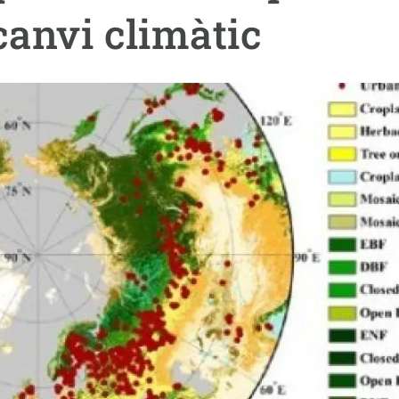
erra
Serveis tècnics
Programa de màsters i doctorat
canvi climàtic
s
Vine de visitant o sabàtic
Segell de bones pràctiques HRS4R
Un lloc on créixer
Desenvolupament de carrera
Seminaris i activitats internes
T’oferim formació