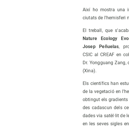
Així ho mostra una in
ciutats de l'hemisferi 
El treball, que s'aca
Nature Ecology Evol
Josep Peñuelas
, pr
CSIC al CREAF en col
Dr. Yongguang Zang, d
(Xina).
Els científics han estud
de la vegetació en l'h
obtingut els gradients
des cadascun dels cent
dades via satèl·lit de 
en les seves sigles en