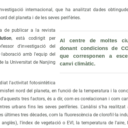
vestigació internacional, que ha analitzat dades obtingude
nord del planeta i de les seves perifèries.
ba de publicar a la revista
ution
, està codirigit per
Al centre de moltes ciut
ofessor d'investigació del
donant condicions de C
·laboració amb l'equip del
que corresponen a escen
e la Universitat de Nanjing
canvi climàtic.
iat l'activitat fotosintètica
emisferi nord del planeta, en funció de la temperatura i la con
 d'aquests tres factors, és a dir, com es corelacionan i com c
res urbans fins les seves perifèries. L'anàlisi s'ha realitza
les últimes tres dècades, com la fluorescència de clorofil·la ind
 anglès), l'índex de vegetació o EVI, la temperatura de l'aire, 