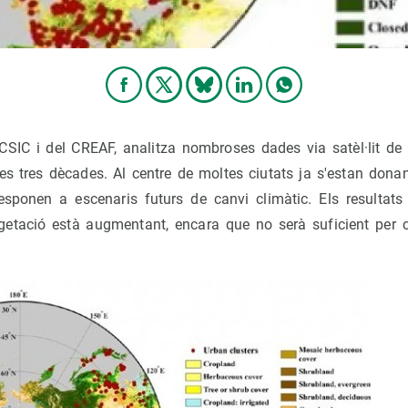
CSIC i del CREAF, analitza nombroses dades via satèl·lit de l
imes tres dècades. Al centre de moltes ciutats ja s'estan don
sponen a escenaris futurs de canvi climàtic. Els resultats r
egetació està augmentant, encara que no serà suficient per