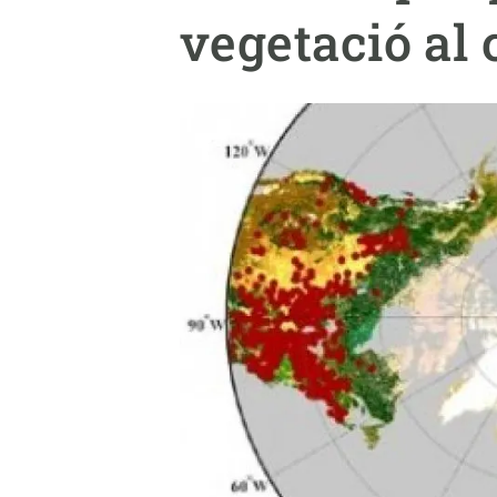
Marca i logotips
Observació de la t
vegetació al 
Infraestructures
Temes transversal
Equitat, Diversitat i Inclusió (EDI)
Publicacions
Oficina de premsa
Synthesis Actions
Ciència oberta i gestió del coneixement
Documentació