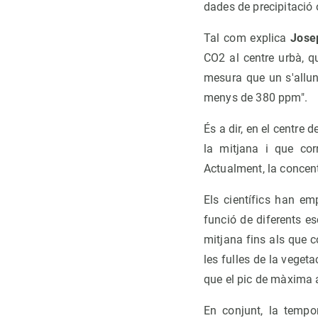
dades de precipitació o 
Tal com explica
Jose
CO2 al centre urbà, q
mesura que un s'allun
menys de 380 ppm".
És a dir, en el centre
la mitjana i que cor
Actualment, la concen
Els científics han em
funció de diferents e
mitjana fins als que c
les fulles de la veget
que el pic de màxima a
En conjunt, la tempo