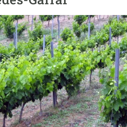
erra
Serveis tècnics
Programa de màsters i doctorat
s
Vine de visitant o sabàtic
Segell de bones pràctiques HRS4R
Un lloc on créixer
Desenvolupament de carrera
Seminaris i activitats internes
T’oferim formació