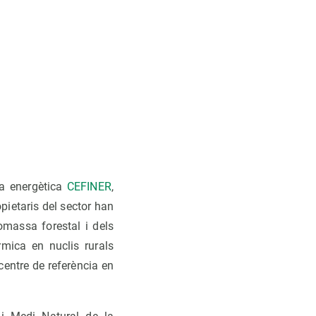
ia energètica
CEFINER
,
ropietaris del sector han
iomassa forestal i dels
rmica en nuclis rurals
entre de referència en