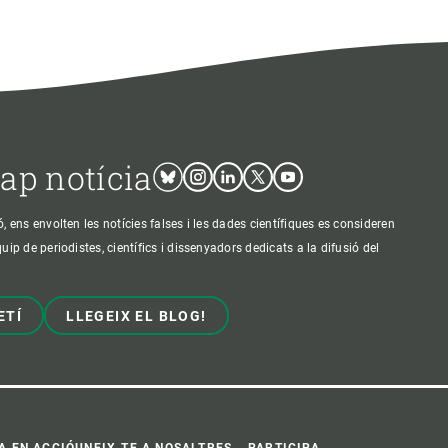
cap notícia
Bluesky
Instagram
Linkedin
Twitter
Youtube
ens envolten les notícies falses i les dades científiques es consideren
p de periodistes, científics i dissenyadors dedicats a la difusió del
ETÍ
LLEGEIX EL BLOG!