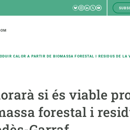
Bluesky
Instagram
Linkedin
Twitter
Youtube
SUBS
RRSS
M
to
SOM
tion
RODUIR CALOR A PARTIR DE BIOMASSA FORESTAL I RESIDUS DE LA
CIÈNCIA EN ACCIÓ
UNEIX-TE A NOSALTRES
orarà si és viable pr
a
Impacte
Borsa de treball
C
Solucions
Oportunitats acadèmiques
F
massa forestal i resid
Innovació
Demana la teva MSCA-PF
M
 ecosistemes
Política i gestió
Demana la teva beca ERC
edès-Garraf