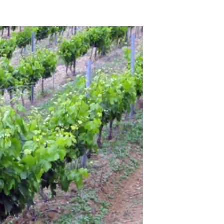
Biodiversitat
Canvi global
Funcionament dels ecosistemes
Observació de la terra