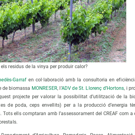
 els residus de la vinya per produir calor?
nedès-Garraf
en col·laboració amb la consultoria en eficiènc
ge de biomassa
MONRESER
, l’
ADV de St. Llorenç d’Hortons
, i p
est projecte per valorar la possibilitat d’utilització de la b
tes de poda, ceps envellits) per a la producció d’energia tè
 Tots ells comptaran amb l’assessorament del CREAF com a c
orestals.