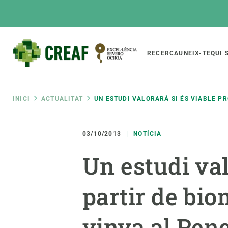
Vés
al
contingut
Main
RECERCA
UNEIX-TE
QUI 
CREAF
naviga
Fil
INICI
ACTUALITAT
UN ESTUDI VALORARÀ SI ÉS VIABLE P
Featured
d'ariadna
INTRANET
03/10/2013
NOTÍCIA
Responsive
SOBRE NOSALTRES
RECERCA
responsive
Un estudi val
El Centre
Directori de recerc
menu
Organització institucional
Biodiversitat
partir de bio
Transparència
Canvi global
La nostra gent
Funcionament dels
vinya al Pen