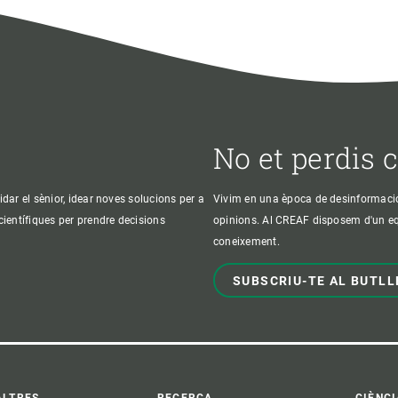
No et perdis 
idar el sènior, idear noves solucions per a
Vivim en una època de desinformació, 
 científiques per prendre decisions
opinions. Al CREAF disposem d'un equi
coneixement.
SUBSCRIU-TE AL BUTLL