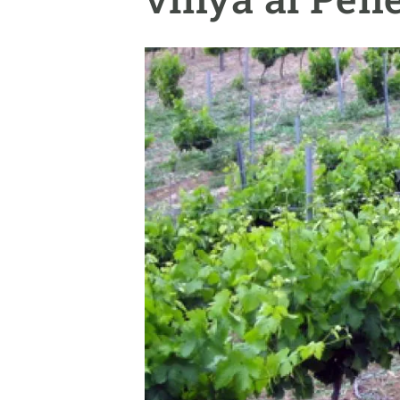
Marca i logotips
Observació de la t
Infraestructures
Temes transversal
Equitat, Diversitat i Inclusió (EDI)
Publicacions
Oficina de premsa
Synthesis Actions
Ciència oberta i gestió del coneixement
Documentació