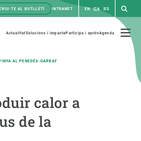
CRIU-TE AL BUTLLETÍ
INTRANET
EN
CA
ES
enú
p
Menú
Actualitat
Solucions i impacte
Participa i aprèn
Agenda
secundario
 VINYA AL PENEDÈS-GARRAF
PARTICIPA
NOTÍCIES I AGENDA
oduir calor a
iència i art
Agenda
es ciència amb nosaltres
Esdeveniments anteriors
us de la
aterials educatius
Actualitat
COL·LABORA
Notícies