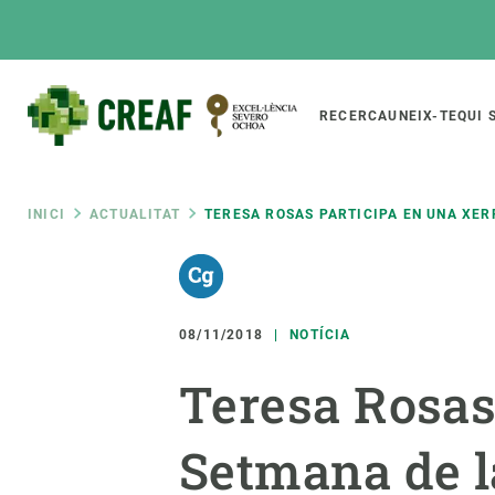
Vés
al
contingut
Main
RECERCA
UNEIX-TE
QUI 
CREAF
naviga
Fil
INICI
ACTUALITAT
TERESA ROSAS PARTICIPA EN UNA XER
Featured
d'ariadna
INTRANET
Responsive
SOBRE NOSALTRES
RECERCA
responsive
08/11/2018
NOTÍCIA
El Centre
Directori de recerc
Teresa Rosas
menu
Organització institucional
Biodiversitat
Transparència
Canvi global
Setmana de l
La nostra gent
Funcionament dels