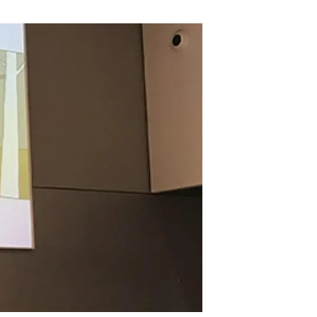
Biodiversitat
Canvi global
Funcionament dels ecosistemes
Observació de la terra