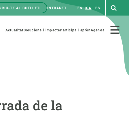
CRIU-TE AL BUTLLETÍ
INTRANET
EN
CA
ES
enú
p
Menú
Actualitat
Solucions i impacte
Participa i aprèn
Agenda
secundario
PARTICIPA
NOTÍCIES I AGENDA
iència i art
Agenda
rada de la
es ciència amb nosaltres
Esdeveniments anteriors
aterials educatius
Actualitat
COL·LABORA
Notícies