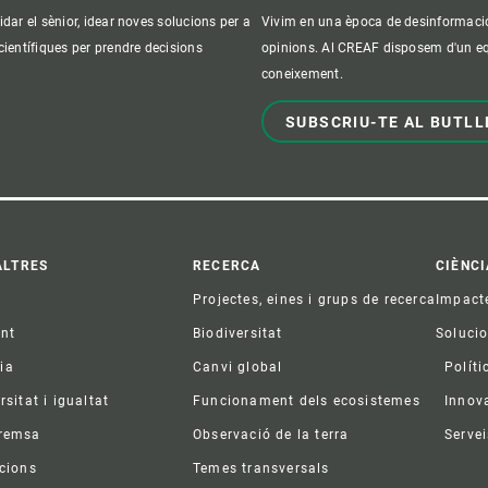
idar el sènior, idear noves solucions per a
Vivim en una època de desinformació, 
 científiques per prendre decisions
opinions. Al CREAF disposem d'un equi
coneixement.
SUBSCRIU-TE AL BUTLL
ter
ALTRES
RECERCA
CIÈNCI
Projectes, eines i grups de recerca
Impact
ent
Biodiversitat
Soluci
ia
Canvi global
Políti
rsitat i igualtat
Funcionament dels ecosistemes
Innov
premsa
Observació de la terra
Servei
acions
Temes transversals