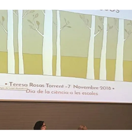
erra
Serveis tècnics
Programa de màsters i doctorat
s
Vine de visitant o sabàtic
Segell de bones pràctiques HRS4R
Un lloc on créixer
Desenvolupament de carrera
Seminaris i activitats internes
T’oferim formació