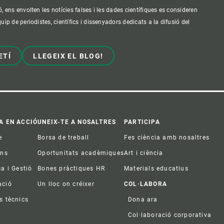
ens envolten les notícies falses i les dades científiques es consideren
p de periodistes, científics i dissenyadors dedicats a la difusió del
ETÍ
LLEGEIX EL BLOG!
A EN ACCIÓ
UNEIX-TE A NOSALTRES
PARTICIPA
e
Borsa de treball
Fes ciència amb nosaltres
ons
Oportunitats acadèmiques
Art i ciència
ca i Gestió
Bones pràctiques HR
Materials educatius
ació
Un lloc on créixer
COL·LABORA
s tècnics
Dona ara
Col·laboració corporativa