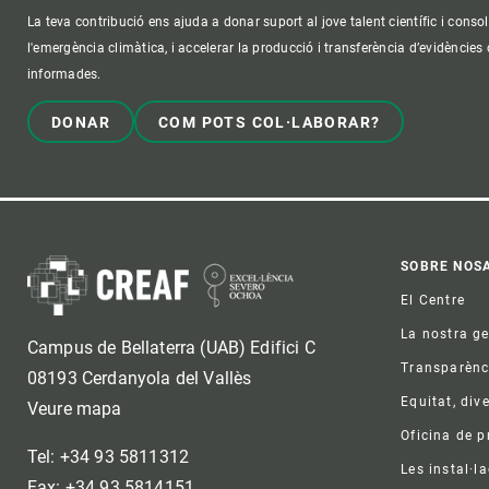
La teva contribució ens ajuda a donar suport al jove talent científic i consol
l'emergència climàtica, i accelerar la producció i transferència d’evidències
informades.
DONAR
COM POTS COL·LABORAR?
Foo
SOBRE NOS
El Centre
La nostra g
Campus de Bellaterra (UAB) Edifici C
Transparènc
08193 Cerdanyola del Vallès
Equitat, dive
Veure mapa
Oficina de 
Tel: +34 93 5811312
Les instal·l
Fax: +34 93 5814151