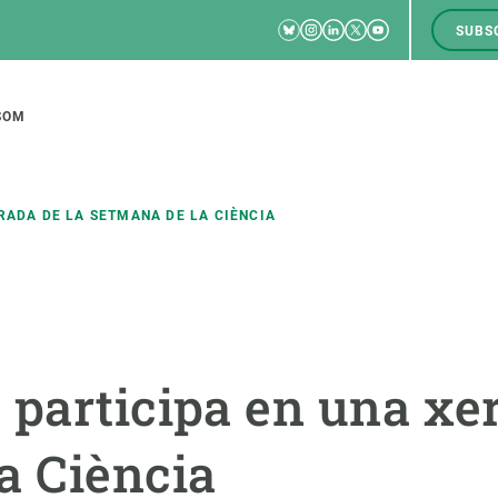
Bluesky
Instagram
Linkedin
Twitter
Youtube
SUBS
RRSS
M
to
SOM
tion
RADA DE LA SETMANA DE LA CIÈNCIA
CIÈNCIA EN ACCIÓ
UNEIX-TE A NOSALTRES
a
Impacte
Borsa de treball
C
 participa en una xer
Solucions
Oportunitats acadèmiques
F
Innovació
Demana la teva MSCA-PF
M
a Ciència
 ecosistemes
Política i gestió
Demana la teva beca ERC