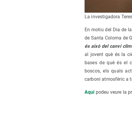
La investigadora Tere
En motiu del Dia de la 
de Santa Coloma de Gr
és això del canvi clim
al jovent què és la c
bases de què és el c
boscos, els quals ac
carboni atmosfèric a tr
Aquí
podeu veure la pr