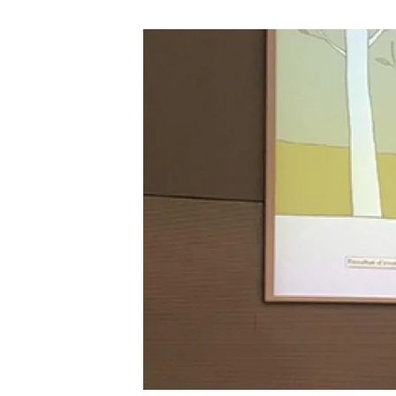
Marca i logotips
Observació de la t
Infraestructures
Temes transversal
Equitat, Diversitat i Inclusió (EDI)
Publicacions
Oficina de premsa
Synthesis Actions
Ciència oberta i gestió del coneixement
Documentació