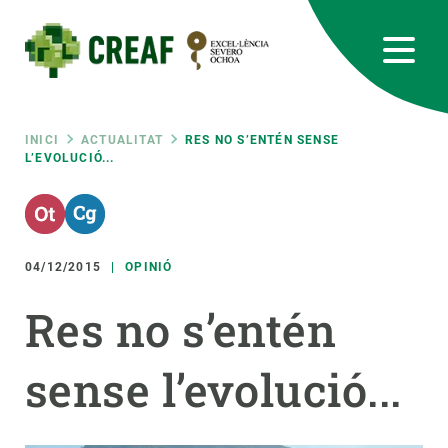
Vés
al
contingut
CREAF
EN
CA
ES
Bluesky
Instagram
Linkedin
Twitter
Youtube
RRSS
Fil
INICI
ACTUALITAT
RES NO S’ENTÉN SENSE
L’EVOLUCIÓ...
Featured
INTRANET
d'ariadna
responsive
04/12/2015
OPINIÓ
Responsive
SOBRE NOSALTRES
Res no s’entén
menu
RECERCA
sense l’evolució...
CIÈNCIA EN ACCIÓ
UNEIX-TE A NOSALTRES