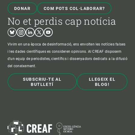
DONAR
COM POTS COL·LABORAR?
No et perdis cap notícia
Bluesky
Instagram
Linkedin
Twitter
Youtube
Vivim en una època de desinformació, ens envolten les notícies falses
i les dades científiques es consideren opinions. Al CREAF disposem
d'un equip de periodistes, científics i dissenyadors dedicats a la difusió
del coneixement.
SUBSCRIU-TE AL
LLEGEIX EL
BUTLLETÍ
BLOG!