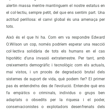
alertin massa mentre mantinguem el nostre estatus en
el col·lectiu, sempre petit, del que ens sentim part. Una
actitud perillosa: el canvi global és una amenaça per
tots.
Això és el que hi ha. Com em va respondre Edward
O.Wilson un cop, només podríem esperar una reacció
col·lectiva solidària de tots els humans en el cas
hipotètic d’una invasió extraterrestre. Per tant, amb
creixements demogràfic i tecnològic com els actuals,
mai vistos, i un procés de degradació brutal dels
sistemes de suport de vida, què podem fer? El primer
pas és entendre’ns des de l’evolució. Entendre què ens
fa empàtics o criminals, individus o grups ben
adaptats o obsedits per la riquesa i el poder,
conservacionistes o explotadors desenfrenats dels