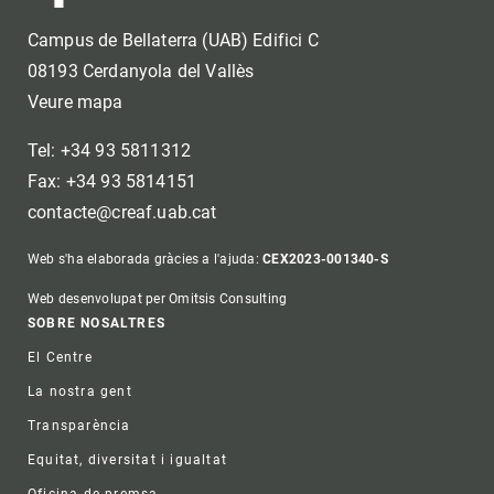
Campus de Bellaterra (UAB) Edifici C
08193 Cerdanyola del Vallès
Veure mapa
Tel: +34 93 5811312
Fax: +34 93 5814151
contacte@creaf.uab.cat
Web s'ha elaborada gràcies a l'ajuda:
CEX2023-001340-S
Web desenvolupat per Omitsis Consulting
Footer
SOBRE NOSALTRES
El Centre
La nostra gent
Transparència
Equitat, diversitat i igualtat
Oficina de premsa