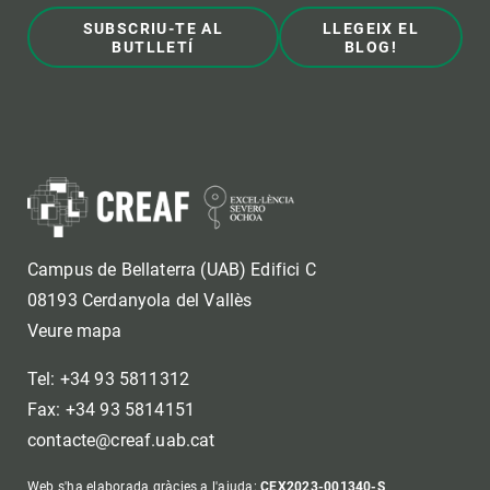
SUBSCRIU-TE AL
LLEGEIX EL
BUTLLETÍ
BLOG!
Campus de Bellaterra (UAB) Edifici C
08193 Cerdanyola del Vallès
Veure mapa
Tel: +34 93 5811312
Fax: +34 93 5814151
contacte@creaf.uab.cat
Web s'ha elaborada gràcies a l'ajuda:
CEX2023-001340-S