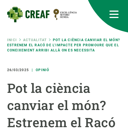
Vés
al
contingut
CREAF
EN
CA
ES
Bluesky
Instagram
Linkedin
Twitter
Youtube
RRSS
Fil
INICI
ACTUALITAT
POT LA CIÈNCIA CANVIAR EL MÓN?
ESTRENEM EL RACÓ DE L’IMPACTE PER PROMOURE QUE EL
CONEIXEMENT ARRIBI ALLÀ ON ES NECESSITA
Featured
INTRANET
d'ariadna
responsive
26/03/2025
OPINIÓ
Pot la ciència
Responsive
SOBRE NOSALTRES
canviar el món?
menu
RECERCA
CIÈNCIA EN ACCIÓ
Estrenem el Racó
UNEIX-TE A NOSALTRES