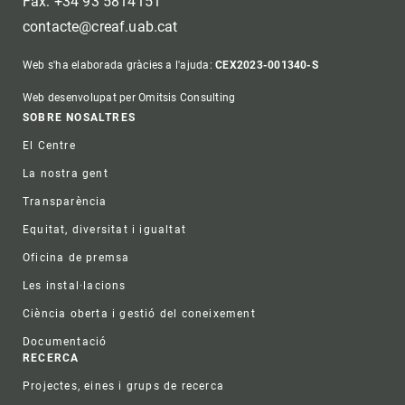
Fax: +34 93 5814151
contacte@creaf.uab.cat
Web s'ha elaborada gràcies a l'ajuda:
CEX2023-001340-S
Web desenvolupat per Omitsis Consulting
Footer
SOBRE NOSALTRES
El Centre
La nostra gent
Transparència
Equitat, diversitat i igualtat
Oficina de premsa
Les instal·lacions
Ciència oberta i gestió del coneixement
Documentació
RECERCA
Projectes, eines i grups de recerca