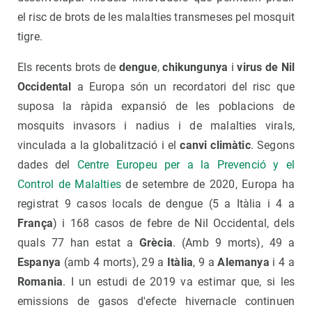
el risc de brots de les malalties transmeses pel mosquit
tigre.
Els recents brots de
dengue
,
chikungunya
i
virus de Nil
Occidental
a Europa són un recordatori del risc que
suposa la ràpida expansió de les poblacions de
mosquits invasors i nadius i de malalties virals,
vinculada a la globalització i el
canvi climàtic
. Segons
dades del
Centre Europeu per a la Prevenció y el
Control de Malalties
de setembre de 2020, Europa ha
registrat 9 casos locals de dengue (5 a Itàlia i 4 a
França
) i 168 casos de febre de Nil Occidental, dels
quals 77 han estat a
Grècia
. (Amb 9 morts), 49 a
Espanya
(amb 4 morts), 29 a
Itàlia
, 9 a
Alemanya
i 4 a
Romania
. I un estudi de 2019 va estimar que, si les
emissions de gasos d'efecte hivernacle continuen