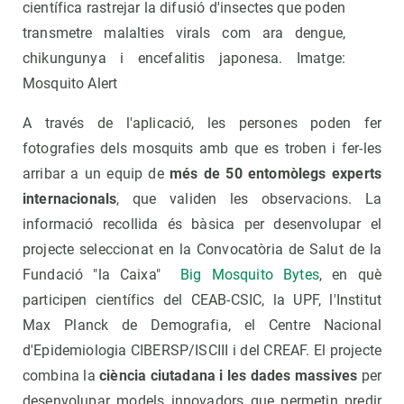
científica rastrejar la difusió d'insectes que poden
transmetre malalties virals com ara dengue,
chikungunya i encefalitis japonesa. Imatge:
Mosquito Alert
A través de l'aplicació, les persones poden fer
fotografies dels mosquits amb que es troben i fer-les
arribar a un equip de
més de 50 entomòlegs experts
internacionals
, que validen les observacions. La
informació recollida és bàsica per desenvolupar el
projecte seleccionat en la Convocatòria de Salut de la
Fundació "la Caixa"
Big Mosquito Bytes
, en què
participen científics del CEAB-CSIC, la UPF, l'Institut
Max Planck de Demografia, el Centre Nacional
d'Epidemiologia CIBERSP/ISCIII i del CREAF. El projecte
combina la
ciència ciutadana i les dades massives
per
desenvolupar models innovadors que permetin predir