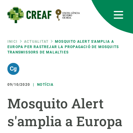
Vés
al
contingut
CREAF
EN
CA
ES
Bluesky
Instagram
Linkedin
Twitter
Youtube
RRSS
Fil
INICI
ACTUALITAT
MOSQUITO ALERT S'AMPLIA A
EUROPA PER RASTREJAR LA PROPAGACIÓ DE MOSQUITS
TRANSMISSORS DE MALALTIES
Featured
INTRANET
d'ariadna
responsive
09/10/2020
NOTÍCIA
Responsive
SOBRE NOSALTRES
Mosquito Alert
menu
RECERCA
s'amplia a Europa
CIÈNCIA EN ACCIÓ
UNEIX-TE A NOSALTRES