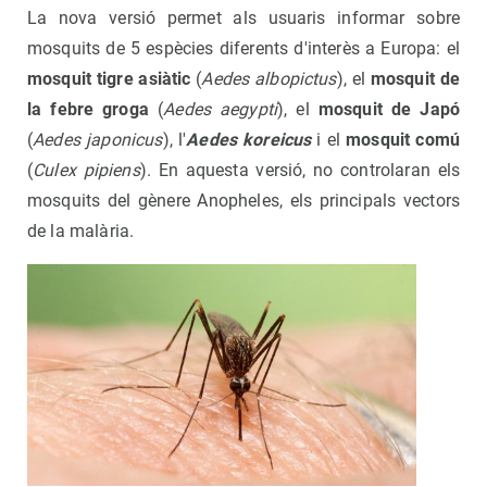
La nova versió permet als usuaris informar sobre
mosquits de 5 espècies diferents d'interès a Europa: el
mosquit tigre asiàtic
(
Aedes albopictus
), el
mosquit de
la febre groga
(
Aedes aegypti
), el
mosquit de Japó
(
Aedes japonicus
), l'
Aedes koreicus
i el
mosquit comú
(
Culex pipiens
). En aquesta versió, no controlaran els
mosquits del gènere Anopheles, els principals vectors
de la malària.