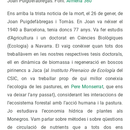
Joan Puigdefàbregas. Font:
Almeria 360
Ens arriba la trista noticia de la mort, el 26 de gener, de
Joan Puigdefàbregas i Tomàs. En Joan va néixer el
1940 a Barcelona, tenia doncs 77 anys. Va fer estudis
d’Agricultura i un doctorat en Ciències Biològiques
(Ecologia) a Navarra. El vaig conèixer quan tots dos
treballàvem en les nostres respectives tesis doctorals,
ell en dinàmica de biomassa i regeneració en boscos
pirinencs a Jaca (al
Instituto Pirenaico de Ecología
del
CSIC, on va treballar prop de qui millor coneixia
l’ecologia de les pastures, en
Pere Monserrat
, que ens
va deixar l’any passat), considerant les interaccions de
l’ecosistema forestal amb l’acció humana i la pastura.
Jo estudiava l’economia hídrica de plantes als
Monegros. Vam parlar sobre mètodes i sobre qüestions
de circulació de nutrients que a tots dos ens