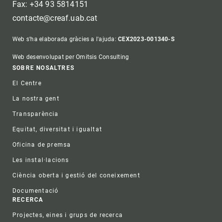
Fax: +34 93 5814151
contacte@creaf.uab.cat
Web s'ha elaborada gràcies a l'ajuda:
CEX2023-001340-S
Web desenvolupat per Omitsis Consulting
Footer
SOBRE NOSALTRES
El Centre
La nostra gent
Transparència
Equitat, diversitat i igualtat
Oficina de premsa
Les instal·lacions
Ciència oberta i gestió del coneixement
Documentació
RECERCA
Projectes, eines i grups de recerca