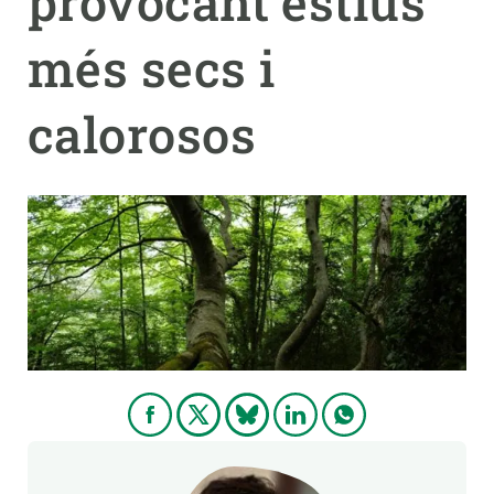
provocant estius
més secs i
PARTICIPA
NOTÍCIES I AGENDA
calorosos