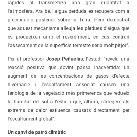
ràpides al transmetre’n una gran quantitat a
l'atmosfera. Ara bé, l'aigua perduda es recupera com a
precipitació posterior sobre la Terra. Hem demostrat
que aquest mecanisme alleuja les pèrdues d'aigua que
es produeixen amb el reverdiment, en cas contrari
l'assecament de la superfície terrestre seria molt pitjor".
Per al professor
Josep Peñuelas
, l’estudi “revela una
reacció positiva que sovint passa inadvertida: un
augment de les concentracions de gasos d’efecte
hivernacle i l’escalfament associat causen una
fenologia de la vegetació més primerenca que redueix
la humitat del sòl a l’estiu i que, alhora, s’afegeix als
extrems de calor estiuencs causats directament per
l’escalfament global”.
Un canvi de patró climàtic