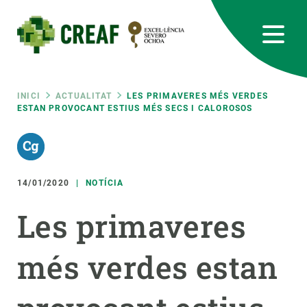
Vés
al
contingut
CREAF
EN
CA
ES
Bluesky
Instagram
Linkedin
Twitter
Youtube
RRSS
Fil
INICI
ACTUALITAT
LES PRIMAVERES MÉS VERDES
ESTAN PROVOCANT ESTIUS MÉS SECS I CALOROSOS
Featured
INTRANET
d'ariadna
responsive
14/01/2020
NOTÍCIA
Responsive
SOBRE NOSALTRES
Les primaveres
menu
RECERCA
més verdes estan
CIÈNCIA EN ACCIÓ
UNEIX-TE A NOSALTRES