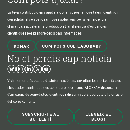
La teva contribució ens ajuda a donar suport al jove talent científic i
consolidar el sènior, idear noves solucions per a l'emergència
climàtica, i accelerar la producció i transferència d’evidències
científiques per prendre decisions informades.
DONAR
COM POTS COL·LABORAR?
No et perdis cap notícia
Bluesky
Instagram
Linkedin
Twitter
Youtube
Vivim en una època de desinformació, ens envolten les notícies falses
i les dades científiques es consideren opinions. Al CREAF disposem
d'un equip de periodistes, científics i dissenyadors dedicats a la difusió
del coneixement.
SUBSCRIU-TE AL
LLEGEIX EL
BUTLLETÍ
BLOG!