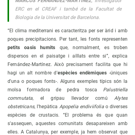
MARCOS FERNÁNDEZ-MARTÍNEZ
, investigador
ERC en el CREAF i també de la Facultat de
Biologia de la Universitat de Barcelona.
“El clima mediterrani es caracteritza per ser àrid i amb
poques precipitacions. Per tant, les fonts representen
petits oasis humits
que, normalment, es troben
dispersos en el paisatge i aïllats entre si”, explica
Fernández-Martínez. Això precisament facilita que hi
hagi un alt nombre d'
espècies endèmiques
-úniques
d'una o poques fonts-. Alguns exemples típics són la
molsa formadora de pedra tosca
Palustriella
commutata
, el gripau llevador comú
Alytes
obstetricans
, l'hepàtica
Apopelia endiviifolia
o diverses
espècies de crustacis. “El problema és que quan
s'assequen, aquestes comunitats desapareixen amb
elles. A Catalunya, per exemple, ja hem observat que