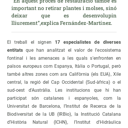
“En aquest procés de restauració també és 
important no retirar plantes i molses, sinó 
deixar que es desenvolupin 
lliurement”,explica Fernández-Martínez. 
El treball el signen
17 especialistes de diverses
entitats
que han analitzat el valor de l'ecosistema
fontinal i les amenaces a les quals s'enfronten en
països europeus com Espanya, Itàlia o Portugal, però
també altres zones com ara Califòrnia (els EUA), Xile
central, la regió del Cap Occidental (Sud-àfrica) o el
sud-oest d'Austràlia. Les institucions que hi han
participat són catalanes i espanyoles, com la
Universitat de Barcelona, l’Institut de Recerca de la
Biodiversitat de la UB (IRBio), la Institució Catalana
d’Història Natural (ICHN), l’Institut d'Hidràulica