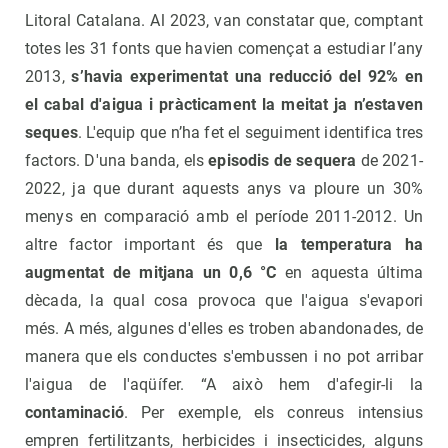
Litoral Catalana. Al 2023, van constatar que, comptant
totes les 31 fonts que havien començat a estudiar l’any
2013,
s’havia experimentat una reducció del 92% en
el cabal d'aigua i pràcticament la meitat ja n’estaven
seques
. L'equip que n’ha fet el seguiment identifica tres
factors. D'una banda, els
episodis de sequera
de 2021-
2022, ja que durant aquests anys va ploure un 30%
menys en comparació amb el període 2011-2012. Un
altre factor important és que
la temperatura ha
augmentat de mitjana un 0,6 °C
en aquesta última
dècada, la qual cosa provoca que l'aigua s'evapori
més. A més, algunes d'elles es troben abandonades, de
manera que els conductes s'embussen i no pot arribar
l'aigua de l'aqüífer. “A això hem d'afegir-li la
contaminació
. Per exemple, els conreus intensius
empren fertilitzants, herbicides i insecticides, alguns