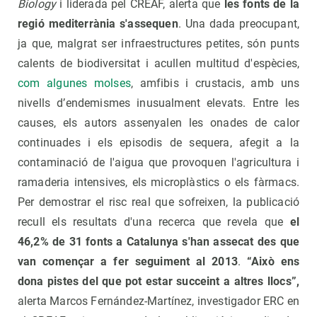
Biology
i liderada pel CREAF, alerta que
les fonts de la
regió mediterrània s'assequen
. Una dada preocupant,
ja que, malgrat ser infraestructures petites, són punts
calents de biodiversitat i acullen multitud d'espècies,
com algunes molses
, amfibis i crustacis, amb uns
nivells d’endemismes inusualment elevats. Entre les
causes, els autors assenyalen les onades de calor
continuades i els episodis de sequera, afegit a la
contaminació de l'aigua que provoquen l'agricultura i
ramaderia intensives, els microplàstics o els fàrmacs.
Per demostrar el risc real que sofreixen, la publicació
recull els resultats d'una recerca que revela que
el
46,2% de 31 fonts a Catalunya s'han assecat des que
van començar a fer seguiment al 2013
.
“Això ens
dona pistes del que pot estar succeint a altres llocs”,
alerta Marcos Fernández-Martínez, investigador ERC en