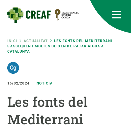
Vés
al
contingut
CREAF
EN
CA
ES
Bluesky
Instagram
Linkedin
Twitter
Youtube
RRSS
Fil
INICI
ACTUALITAT
LES FONTS DEL MEDITERRANI
S'ASSEQUEN I MOLTES DEIXEN DE RAJAR AIGUA A
CATALUNYA
Featured
INTRANET
d'ariadna
responsive
16/02/2024
NOTÍCIA
Responsive
SOBRE NOSALTRES
Les fonts del
menu
RECERCA
Mediterrani
CIÈNCIA EN ACCIÓ
UNEIX-TE A NOSALTRES