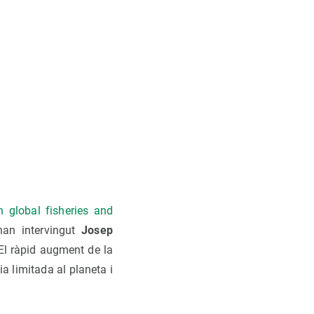
n global fisheries and
han intervingut
Josep
 El ràpid augment de la
a limitada al planeta i