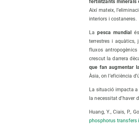
fertilitzants minerals
Així mateix, l’elimina
interiors i costaneres.
La
pesca mundial
é
terrestres i aquàtics
fluxos antropogènics 
crescut la darrera d
que fan augmentar la
Àsia, on l’eficiència d
La situació impacta a 
la necessitat d’haver 
Huang, Y., Ciais, P., G
phosphorus transfers i