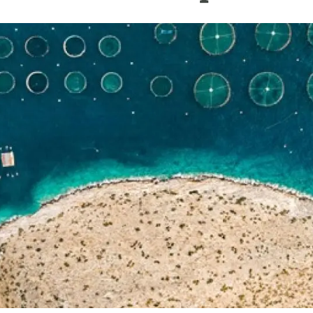
erra
Serveis tècnics
Programa de màsters i doctorat
s
Vine de visitant o sabàtic
Segell de bones pràctiques HRS4R
Un lloc on créixer
Desenvolupament de carrera
Seminaris i activitats internes
T’oferim formació