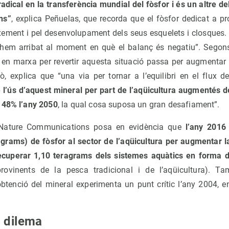
radical en la transferència mundial del fòsfor i és un altre 
ns”
, explica Peñuelas, que recorda que el fòsfor dedicat a pr
ixement i pel desenvolupament dels seus esquelets i closques. 
 hem arribat al moment en què el balanç és negatiu”. Segons l
 en marxa per revertir aquesta situació passa per augmentar l’
xò, explica que “una via per tornar a l’equilibri en el flux d
e l’ús d’aquest mineral per part de l’aqüicultura augmentés d
 48% l’any 2050
, la qual cosa suposa un gran desafiament”.
 a Nature Communications posa en evidència que
l’any 2016
 grams) de fòsfor al sector de l’aqüicultura per augmentar 
cuperar 1,10 teragrams dels sistemes aquàtics en forma d
rovinents de la pesca tradicional i de l’aqüicultura). 
i obtenció del mineral experimenta un punt crític l’any 2004, 
n dilema