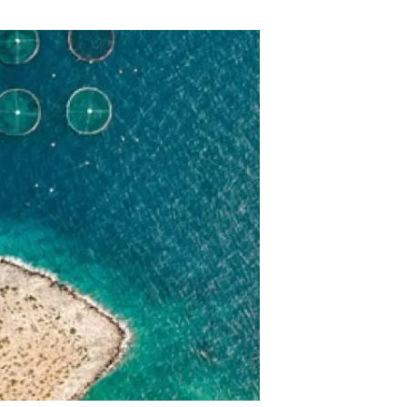
Biodiversitat
Canvi global
Funcionament dels ecosistemes
Observació de la terra