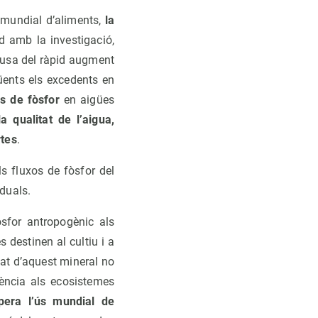
 mundial d’aliments,
la
rd amb la investigació,
causa del ràpid augment
üents els excedents en
s de fòsfor
en aigües
a qualitat de l’aigua,
rtes
.
ls fluxos de fòsfor del
iduals.
òsfor antropogènic als
s destinen al cultiu i a
tat d’aquest mineral no
rència als ecosistemes
pera l’ús mundial de