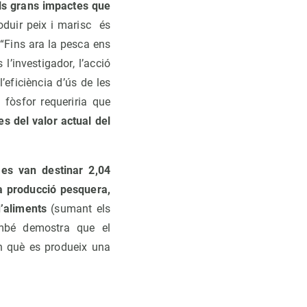
dels grans impactes que
oduir peix i marisc és
“Fins ara la pesca ens
’investigador, l’acció
eficiència d’ús de les
e fòsfor requeriria que
es del valor actual del
 es van destinar 2,04
la producció pesquera,
’aliments
(sumant els
També demostra que el
en què es produeix una