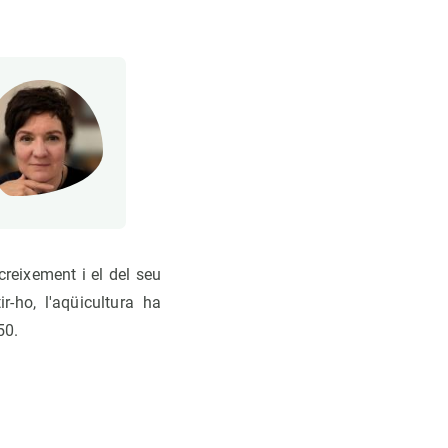
creixement i el del seu
r-ho, l'aqüicultura ha
50.