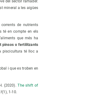
ové del sector ramader.
st mineral a les aigües
corrents de nutrients
es té en compte en els
d’aliments que més ha
pinsos o fertilitzants
 piscicultura té lloc a
obal i que es troben en
 H. (2020).
The shift of
1
(1), 1-10.