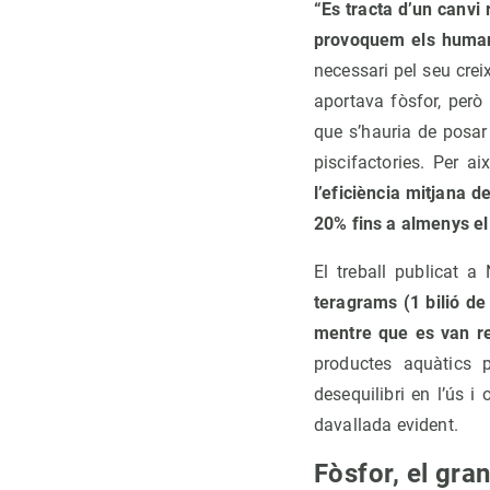
“Es tracta d’un canvi 
provoquem els huma
necessari pel seu cre
aportava fòsfor, però
que s’hauria de posar
piscifactories. Per ai
l’eficiència mitjana d
20% fins a almenys el
El treball publicat
teragrams (1 bilió de
mentre que es van re
productes aquàtics p
desequilibri en l’ús 
davallada evident.
Fòsfor, el gra