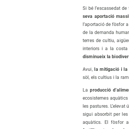
Si bé l’escassedat de
seva aportació massiv
l’aportació de fòsfor 
de la demanda humana 
terres de cultiu, aigü
interiors i a la cos
disminueix la biodive
Avui,
la mitigació i l
sòl, els cultius i la r
La
producció d’alim
ecosistemes aquàtics i
les pastures. L’elevat 
sigui absorbit per le
aquàtics. El fòsfor 