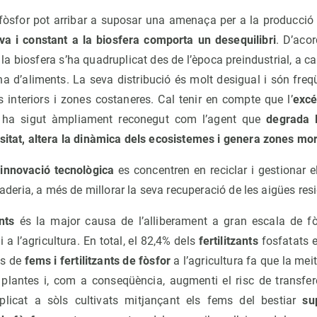
 fòsfor pot arribar a suposar una amenaça per a la producció
a i constant a la biosfera comporta un desequilibri
. D’aco
a la biosfera s’ha quadruplicat des de l’època preindustrial, a 
d’aliments. La seva distribució és molt desigual i són freq
es interiors i zones costaneres. Cal tenir en compte que l’
excé
ta ha sigut àmpliament reconegut com l’agent que
degrada l
rsitat, altera la dinàmica dels ecosistemes i genera zones mo
a innovació tecnològica
es concentren en reciclar i gestionar e
amaderia, a més de millorar la seva recuperació de les aigües res
ents
és la major causa de l’alliberament a gran escala de f
 a l’agricultura. En total, el 82,4% dels
fertilitzants
fosfatats e
ús de
fems i fertilitzants de fòsfor
a l’agricultura fa que la mei
s plantes i, com a conseqüència, augmenti el risc de transfe
aplicat a sòls cultivats mitjançant els fems del bestiar
su