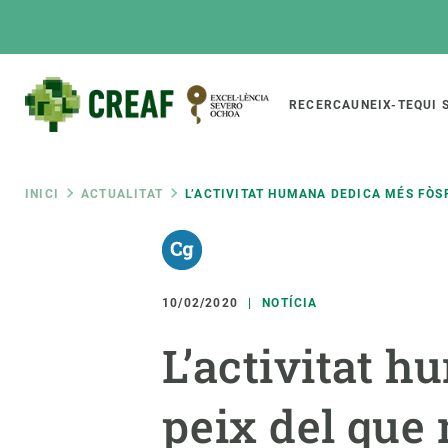
Vés
al
contingut
Main
RECERCA
UNEIX-TE
QUI 
CREAF
naviga
Fil
INICI
ACTUALITAT
L’ACTIVITAT HUMANA DEDICA MÉS FÒS
Featured
d'ariadna
INTRANET
Responsive
SOBRE NOSALTRES
RECERCA
responsive
10/02/2020
NOTÍCIA
El Centre
Directori de recerc
L’activitat 
menu
Organització institucional
Biodiversitat
Transparència
Canvi global
peix del que 
La nostra gent
Funcionament dels