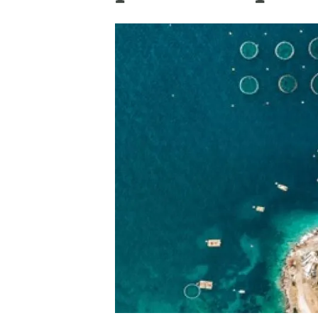
Marca i logotips
Observació de la t
Infraestructures
Temes transversal
Equitat, Diversitat i Inclusió (EDI)
Publicacions
Oficina de premsa
Synthesis Actions
Ciència oberta i gestió del coneixement
Documentació