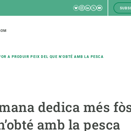
Bluesky
Instagram
Linkedin
Twitter
Youtube
SUBS
RRSS
M
to
SOM
tion
FOR A PRODUIR PEIX DEL QUE N’OBTÉ AMB LA PESCA
CIÈNCIA EN ACCIÓ
UNEIX-TE A NOSALTRES
a
Impacte
Borsa de treball
C
humana dedica més fòs
Solucions
Oportunitats acadèmiques
F
Innovació
Demana la teva MSCA-PF
M
n’obté amb la pesca
 ecosistemes
Política i gestió
Demana la teva beca ERC