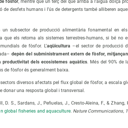
 de fòsfor
, mentre que un terç del que arriba a l’aigua dolça pr
ció de desfets humans i l’ús de detergents també alliberen aque
s un subsector de producció alimentària fonamental en els 
, ja que els retorna als sistemes terrestres-humans, si bé no 
mundials de fòsfor. L’
aqüicultura
–el sector de producció 
ècada–
depèn del subministrament extern de fòsfor, mitjançant 
 productivitat dels ecosistemes aquàtics
. Més del 90% de la
’ús de fòsfor és generalment baixa.
sectors diversos afectats pel flux global de fòsfor, a escala gl
de donar una resposta global i transversal.
oll, D. S., Sardans, J., Peñuelas, J., Cresto-Aleina, F., & Zhang,
n global fisheries and aquaculture
.
Nature Communications
,
1