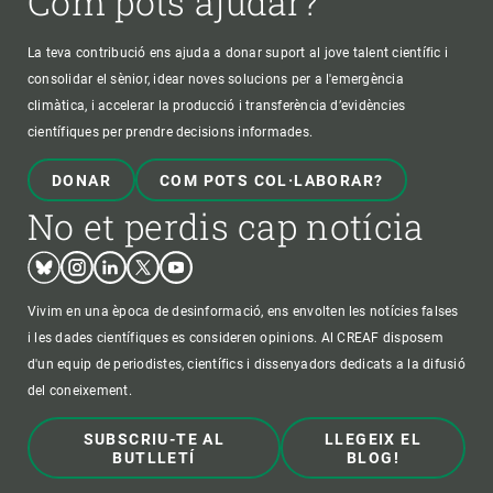
Com pots ajudar?
La teva contribució ens ajuda a donar suport al jove talent científic i
consolidar el sènior, idear noves solucions per a l'emergència
climàtica, i accelerar la producció i transferència d’evidències
científiques per prendre decisions informades.
DONAR
COM POTS COL·LABORAR?
No et perdis cap notícia
Bluesky
Instagram
Linkedin
Twitter
Youtube
Vivim en una època de desinformació, ens envolten les notícies falses
i les dades científiques es consideren opinions. Al CREAF disposem
d'un equip de periodistes, científics i dissenyadors dedicats a la difusió
del coneixement.
SUBSCRIU-TE AL
LLEGEIX EL
BUTLLETÍ
BLOG!