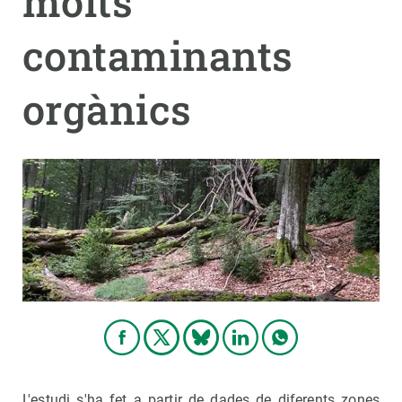
molts
contaminants
PARTICIPA
NOTÍCIES I AGENDA
orgànics
L'estudi s'ha fet a partir de dades de diferents zones