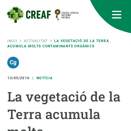
Vés
al
contingut
CREAF
EN
CA
ES
Bluesky
Instagram
Linkedin
Twitter
Youtube
RRSS
Fil
INICI
ACTUALITAT
LA VEGETACIÓ DE LA TERRA
ACUMULA MOLTS CONTAMINANTS ORGÀNICS
Featured
INTRANET
d'ariadna
responsive
13/05/2016
NOTÍCIA
Responsive
SOBRE NOSALTRES
La vegetació de la
menu
RECERCA
Terra acumula
CIÈNCIA EN ACCIÓ
UNEIX-TE A NOSALTRES